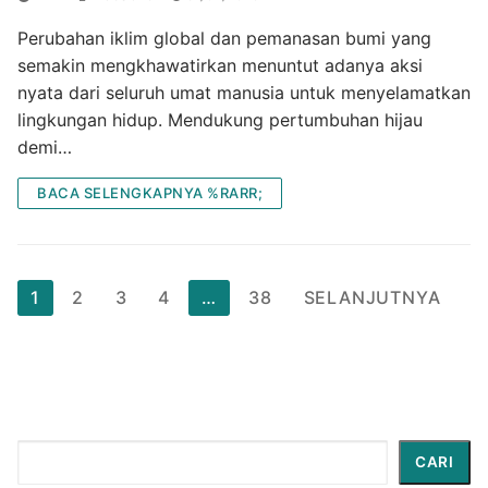
Perubahan iklim global dan pemanasan bumi yang
semakin mengkhawatirkan menuntut adanya aksi
nyata dari seluruh umat manusia untuk menyelamatkan
lingkungan hidup. Mendukung pertumbuhan hijau
demi…
BACA SELENGKAPNYA %RARR;
Paginasi
1
2
3
4
…
38
SELANJUTNYA
pos
Cari
CARI