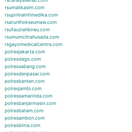
rscahayasehat.com
rsumalikasim.com
rsuprimaintimedika.com
rsarunlhokseumaw.com
rsufauziahbireu.com
rsumumcitrahusada.com
rsgayomedicalcentre.com
polresjakarta.com
polresdago.com
polressabang.com
polresdenpasar.com
polresbanten.com
polresjambi.com
polressamarinda.com
polresbanjarmasin.com
polresbatam.com
polresambon.com
polresbima.com