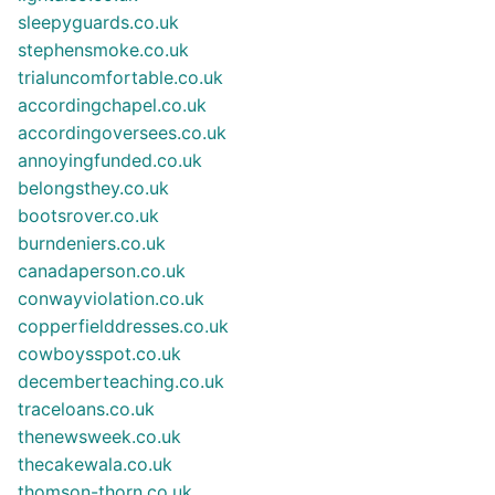
sleepyguards.co.uk
stephensmoke.co.uk
trialuncomfortable.co.uk
accordingchapel.co.uk
accordingoversees.co.uk
annoyingfunded.co.uk
belongsthey.co.uk
bootsrover.co.uk
burndeniers.co.uk
canadaperson.co.uk
conwayviolation.co.uk
copperfielddresses.co.uk
cowboysspot.co.uk
decemberteaching.co.uk
traceloans.co.uk
thenewsweek.co.uk
thecakewala.co.uk
thomson-thorn.co.uk