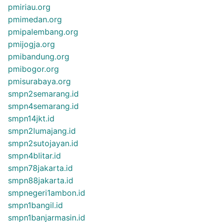
pmiriau.org
pmimedan.org
pmipalembang.org
pmijogja.org
pmibandung.org
pmibogor.org
pmisurabaya.org
smpn2semarang.id
smpn4semarang.id
smpn14jkt.id
smpn2lumajang.id
smpn2sutojayan.id
smpn4blitar.id
smpn78jakarta.id
smpn88jakarta.id
smpnegeri1ambon.id
smpn1bangil.id
smpn1banjarmasin.id