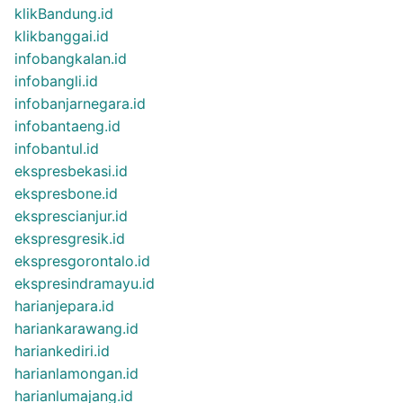
klikBandung.id
klikbanggai.id
infobangkalan.id
infobangli.id
infobanjarnegara.id
infobantaeng.id
infobantul.id
ekspresbekasi.id
ekspresbone.id
eksprescianjur.id
ekspresgresik.id
ekspresgorontalo.id
ekspresindramayu.id
harianjepara.id
hariankarawang.id
hariankediri.id
harianlamongan.id
harianlumajang.id