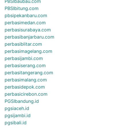
PBSIbaubau.com
PBSIbitung.com
pbsipekanbaru.com
perbasimedan.com
perbasisurabaya.com
perbasibanjarbaru.com
perbasiblitar.com
perbasimagelang.com
perbasijambi.com
perbasiserang.com
perbasitangerang.com
perbasimalang.com
perbasidepok.com
perbasicirebon.com
PGSIbandung.id
pgsiaceh.id
pgsijambi.id
pgsibali.id