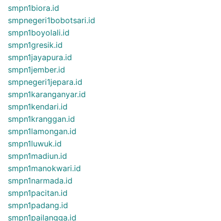
smpn1biora.id
smpnegeri1bobotsari.id
smpn1boyolali.id
smpn1gresik.id
smpn1jayapura.id
smpn1jember.id
smpnegeri1jepara.id
smpn1karanganyar.id
smpn1kendari.id
smpn1kranggan.id
smpn1lamongan.id
smpn1luwuk.id
smpn1madiun.id
smpn1manokwari.id
smpn1narmada.id
smpn1pacitan.id
smpn1padang.id
smpn1pailangga.id