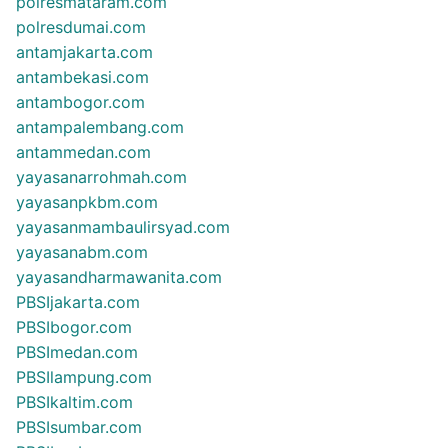
polresmataram.com
polresdumai.com
antamjakarta.com
antambekasi.com
antambogor.com
antampalembang.com
antammedan.com
yayasanarrohmah.com
yayasanpkbm.com
yayasanmambaulirsyad.com
yayasanabm.com
yayasandharmawanita.com
PBSIjakarta.com
PBSIbogor.com
PBSImedan.com
PBSIlampung.com
PBSIkaltim.com
PBSIsumbar.com