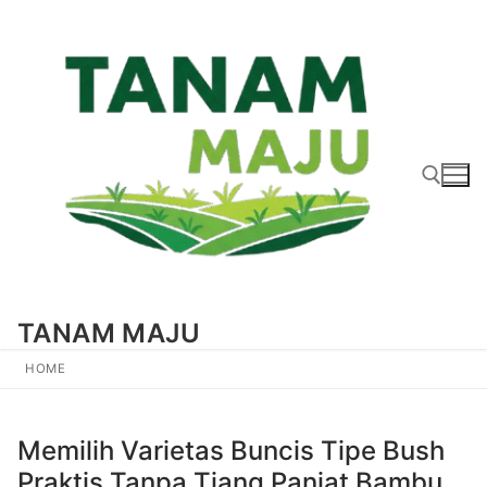
Lompat
ke
konten
Cari:
TANAM MAJU
HOME
Memilih Varietas Buncis Tipe Bush
Praktis Tanpa Tiang Panjat Bambu