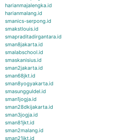
harianmajalengka.id
harianmalang.id
smanics-serpong.id
smakstlouis.id
smapraditadirgantara.id
sman8jakarta.id
smalabschool.id
smaskanisius.id
sman2jakarta.id
sman68jkt.id
sman8yogyakarta.id
smasungguldel.id
sman1jogja.id
sman28dkijakarta.id
sman3jogja.id
sman81jkt.id
sman2malang.id
sman21jkt.id