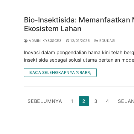
Bio-Insektisida: Memanfaatkan
Ekosistem Lahan
ADMIN_KY83SCE3
12/01/2026
EDUKASI
Inovasi dalam pengendalian hama kini telah berg
insektisida sebagai solusi utama pertanian mod
BACA SELENGKAPNYA %RARR;
Paginasi
SEBELUMNYA
1
2
3
4
SELA
pos