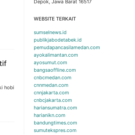
Depok, Jawa Barat 16517
WEBSITE TERKAIT
sumselnews.id
publikjabodetabek.id
pemudapancasilamedan.com
ayokalimantan.com
if
ayosumut.com
bangsaoffline.com
cnbcmedan.com
cnnmedan.com
i hobi
cnnjakarta.com
cnbcjakarta.com
hariansumatra.com
harianikn.com
bandungtimes.com
sumutekspres.com