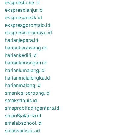
ekspresbone.id
eksprescianjur.id
ekspresgresik.id
ekspresgorontalo.id
ekspresindramayu.id
harianjepara.id
hariankarawang.id
hariankediri.id
harianlamongan.id
harianlumajang.id
harianmajalengka.id
harianmalang.id
smanics-serpong.id
smakstlouis.id
smapraditadirgantara.id
sman8jakarta.id
smalabschool.id
smaskanisius.id