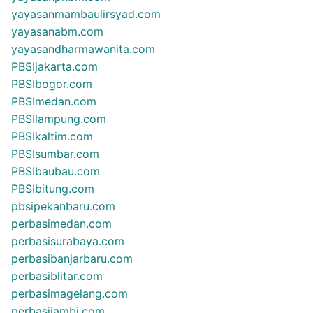
yayasanmambaulirsyad.com
yayasanabm.com
yayasandharmawanita.com
PBSIjakarta.com
PBSIbogor.com
PBSImedan.com
PBSIlampung.com
PBSIkaltim.com
PBSIsumbar.com
PBSIbaubau.com
PBSIbitung.com
pbsipekanbaru.com
perbasimedan.com
perbasisurabaya.com
perbasibanjarbaru.com
perbasiblitar.com
perbasimagelang.com
perbasijambi.com