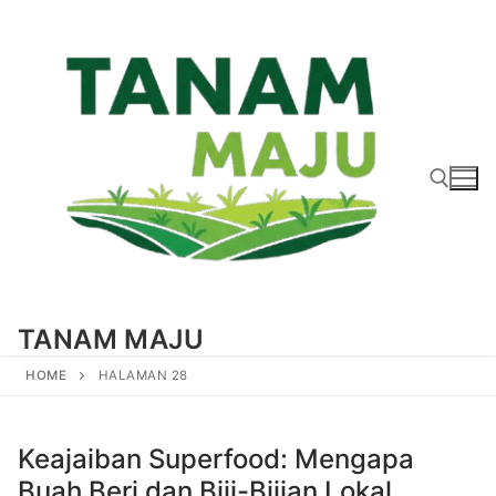
Lompat
ke
konten
Cari:
TANAM MAJU
HOME
HALAMAN 28
Keajaiban Superfood: Mengapa
Buah Beri dan Biji-Bijian Lokal