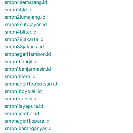
smpn4semarang.id
smpn14jkt.id
smpn2lumajang.id
smpn2sutojayan.id
smpn4blitar.id
smpn78jakarta.id
smpn88jakarta.id
smpnegeri1ambon.id
smpn1bangil.id
smpn1banjarmasin.id
smpn1biora.id
smpnegeri1bobotsari.id
smpn1boyolali.id
smpn1gresik.id
smpn1jayapura.id
smpn1jember.id
smpnegeri1jepara.id
smpn1karanganyar.id