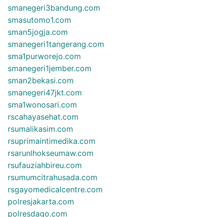
smanegeri3bandung.com
smasutomo1.com
sman5jogja.com
smanegeri1tangerang.com
sma1purworejo.com
smanegeri1jember.com
sman2bekasi.com
smanegeri47jkt.com
sma1wonosari.com
rscahayasehat.com
rsumalikasim.com
rsuprimaintimedika.com
rsarunlhokseumaw.com
rsufauziahbireu.com
rsumumcitrahusada.com
rsgayomedicalcentre.com
polresjakarta.com
polresdago.com