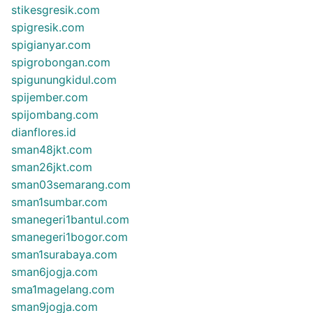
stikesgresik.com
spigresik.com
spigianyar.com
spigrobongan.com
spigunungkidul.com
spijember.com
spijombang.com
dianflores.id
sman48jkt.com
sman26jkt.com
sman03semarang.com
sman1sumbar.com
smanegeri1bantul.com
smanegeri1bogor.com
sman1surabaya.com
sman6jogja.com
sma1magelang.com
sman9jogja.com