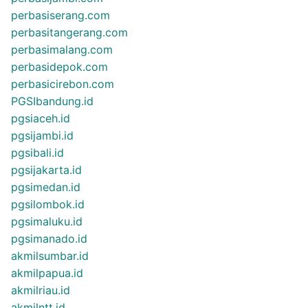
perbasiserang.com
perbasitangerang.com
perbasimalang.com
perbasidepok.com
perbasicirebon.com
PGSIbandung.id
pgsiaceh.id
pgsijambi.id
pgsibali.id
pgsijakarta.id
pgsimedan.id
pgsilombok.id
pgsimaluku.id
pgsimanado.id
akmilsumbar.id
akmilpapua.id
akmilriau.id
akmilntt.id