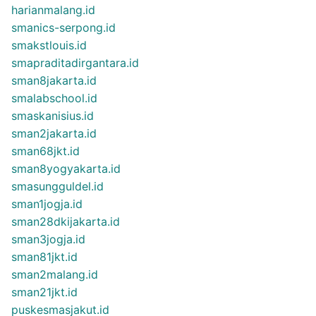
harianmalang.id
smanics-serpong.id
smakstlouis.id
smapraditadirgantara.id
sman8jakarta.id
smalabschool.id
smaskanisius.id
sman2jakarta.id
sman68jkt.id
sman8yogyakarta.id
smasungguldel.id
sman1jogja.id
sman28dkijakarta.id
sman3jogja.id
sman81jkt.id
sman2malang.id
sman21jkt.id
puskesmasjakut.id