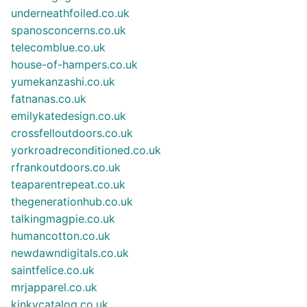
underneathfoiled.co.uk
spanosconcerns.co.uk
telecomblue.co.uk
house-of-hampers.co.uk
yumekanzashi.co.uk
fatnanas.co.uk
emilykatedesign.co.uk
crossfelloutdoors.co.uk
yorkroadreconditioned.co.uk
rfrankoutdoors.co.uk
teaparentrepeat.co.uk
thegenerationhub.co.uk
talkingmagpie.co.uk
humancotton.co.uk
newdawndigitals.co.uk
saintfelice.co.uk
mrjapparel.co.uk
kinkycatalog.co.uk