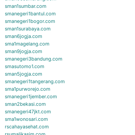
sman1sumbar.com
smanegeri1bantul.com
smanegeri1bogor.com
sman1surabaya.com
sman6jogja.com
sma1magelang.com
sman9jogja.com
smanegeri3bandung.com
smasutomo1.com
sman5jogja.com
smanegeri1tangerang.com
sma1purworejo.com
smanegeri1jember.com
sman2bekasi.com
smanegeri47jkt.com
sma1wonosari.com
rscahayasehat.com
rsumalikasim.com