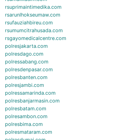
rsuprimaintimedika.com
rsarunlhokseumaw.com
rsufauziahbireu.com
rsumumcitrahusada.com
rsgayomedicalcentre.com
polresjakarta.com
polresdago.com
polressabang.com
polresdenpasar.com
polresbanten.com
polresjambi.com
polressamarinda.com
polresbanjarmasin.com
polresbatam.com
polresambon.com
polresbima.com
polresmataram.com
polresdumai.com