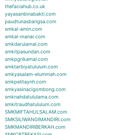
thefaciahub.co.uk
yayasanbinabakti.com
paudtunasbangsa.com
smkal-amin.com
smkal-manar.com
smkdarulamal.com
smkitpasundan.com
smkpgrikamal.com
smktarbiyatululum.com
smkyasalam-elummah.com
smkpelitaynh.com
smkyasinacigombong.com
smknahdatululama.com
smkitraudhatululum.com
SMKMIFTAHULSALAM.com
SMKSILIWANGIMANDIRI.com
SMKMANDIRIBERKAH.com
SMKCBTBEKASI.com