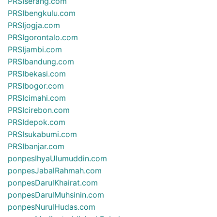
PRSIserang.com
PRSIbengkulu.com
PRSIjogja.com
PRSIgorontalo.com
PRSIjambi.com
PRSIbandung.com
PRSIbekasi.com
PRSIbogor.com
PRSIcimahi.com
PRSIcirebon.com
PRSIdepok.com
PRSIsukabumi.com
PRSIbanjar.com
ponpesIhyaUlumuddin.com
ponpesJabalRahmah.com
ponpesDarulKhairat.com
ponpesDarulMuhsinin.com
ponpesNurulHudas.com