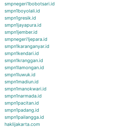
smpnegeri1bobotsari.id
smpn1boyolali.id
smpn1gresik.id
smpn1jayapura.id
smpn1jember.id
smpnegeri1jepara.id
smpn1karanganyar.id
smpn1kendari.id
smpn1kranggan.id
smpn1lamongan.id
smpn1luwuk.id
smpn1madiun.id
smpn1manokwari.id
smpn1narmada.id
smpn1pacitan.id
smpn1padang.id
smpn1pailangga.id
haklijakarta.com