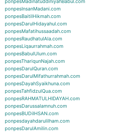
ponpesMadinatuddiniyahBabul.com
ponpesInsanMadani.com
ponpesBaitilHikmah.com
ponpesDarulHidayahul.com
ponpesMafatihussaadah.com
ponpesRaudhatulAla.com
ponpesLiqaurrahmah.com
ponpesBabulUlum.com
ponpesThariqunNajah.com
ponpesDarulQuran.com
ponpesDarulMifathurrahmah.com
ponpesDayahSyaikhuna.com
ponpesTahfidzulQua.com
ponpesRAHMATULHIDAYAH.com
ponpesDarussalamnuh.com
ponpesBUDiIHSAN.com
ponpesdayahdarulilham.com
ponpesDarulAmilin.com