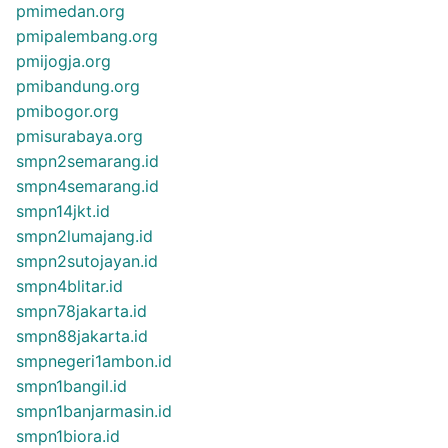
pmimedan.org
pmipalembang.org
pmijogja.org
pmibandung.org
pmibogor.org
pmisurabaya.org
smpn2semarang.id
smpn4semarang.id
smpn14jkt.id
smpn2lumajang.id
smpn2sutojayan.id
smpn4blitar.id
smpn78jakarta.id
smpn88jakarta.id
smpnegeri1ambon.id
smpn1bangil.id
smpn1banjarmasin.id
smpn1biora.id