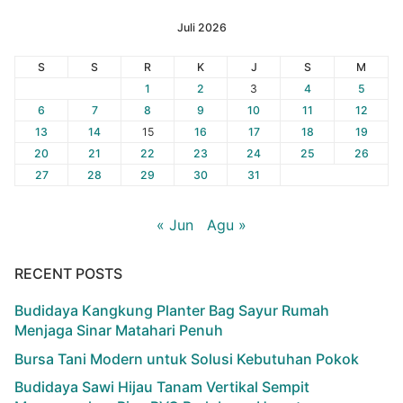
Juli 2026
S
S
R
K
J
S
M
1
2
3
4
5
6
7
8
9
10
11
12
13
14
15
16
17
18
19
20
21
22
23
24
25
26
27
28
29
30
31
« Jun
Agu »
RECENT POSTS
Budidaya Kangkung Planter Bag Sayur Rumah
Menjaga Sinar Matahari Penuh
Bursa Tani Modern untuk Solusi Kebutuhan Pokok
Budidaya Sawi Hijau Tanam Vertikal Sempit