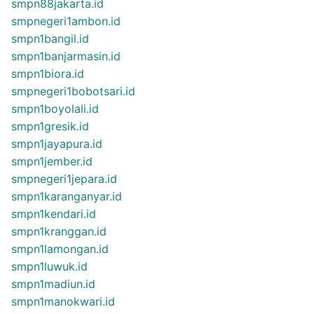
smpn88jakarta.id
smpnegeri1ambon.id
smpn1bangil.id
smpn1banjarmasin.id
smpn1biora.id
smpnegeri1bobotsari.id
smpn1boyolali.id
smpn1gresik.id
smpn1jayapura.id
smpn1jember.id
smpnegeri1jepara.id
smpn1karanganyar.id
smpn1kendari.id
smpn1kranggan.id
smpn1lamongan.id
smpn1luwuk.id
smpn1madiun.id
smpn1manokwari.id