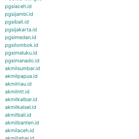
pgsiaceh.id
pgsijambi.id
pgsibali.id
pgsijakarta.id
pgsimedan.id
pgsilombok.id
pgsimaluku.id
pgsimanado.id
akmilsumbar.id
akmilpapua.id
akmilriau.id
akmilntt.id
akmilkalbar.id
akmilkalsel.id
akmilbali.id
akmilbanten.id
akmilaceh.id
akmiljabar.id