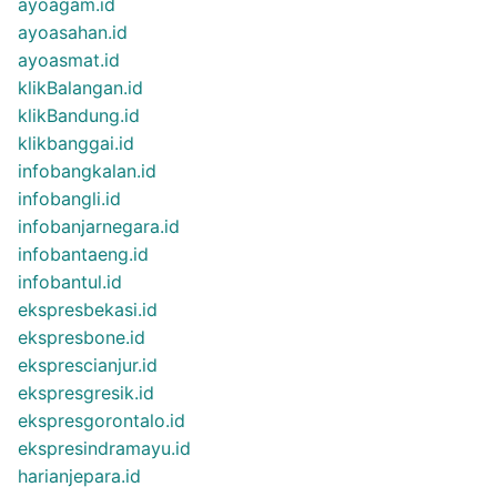
ayoagam.id
ayoasahan.id
ayoasmat.id
klikBalangan.id
klikBandung.id
klikbanggai.id
infobangkalan.id
infobangli.id
infobanjarnegara.id
infobantaeng.id
infobantul.id
ekspresbekasi.id
ekspresbone.id
eksprescianjur.id
ekspresgresik.id
ekspresgorontalo.id
ekspresindramayu.id
harianjepara.id