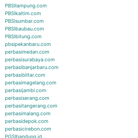
PBSIlampung.com
PBSIkaltim.com
PBSIsumbar.com
PBSIbaubau.com
PBSIbitung.com
pbsipekanbaru.com
perbasimedan.com
perbasisurabaya.com
perbasibanjarbaru.com
perbasiblitar.com
perbasimagelang.com
perbasijambi.com
perbasiserang.com
perbasitangerang.com
perbasimalang.com
perbasidepok.com
perbasicirebon.com
PGSIbandung.id