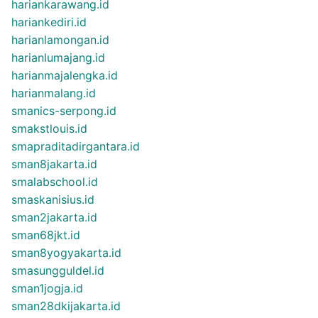
hariankarawang.id
hariankediri.id
harianlamongan.id
harianlumajang.id
harianmajalengka.id
harianmalang.id
smanics-serpong.id
smakstlouis.id
smapraditadirgantara.id
sman8jakarta.id
smalabschool.id
smaskanisius.id
sman2jakarta.id
sman68jkt.id
sman8yogyakarta.id
smasungguldel.id
sman1jogja.id
sman28dkijakarta.id