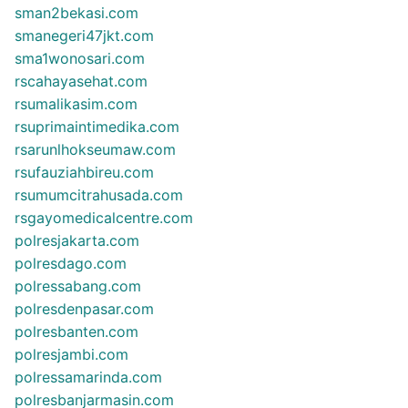
sman2bekasi.com
smanegeri47jkt.com
sma1wonosari.com
rscahayasehat.com
rsumalikasim.com
rsuprimaintimedika.com
rsarunlhokseumaw.com
rsufauziahbireu.com
rsumumcitrahusada.com
rsgayomedicalcentre.com
polresjakarta.com
polresdago.com
polressabang.com
polresdenpasar.com
polresbanten.com
polresjambi.com
polressamarinda.com
polresbanjarmasin.com