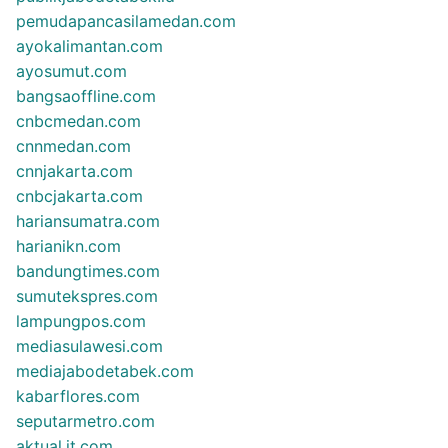
pemudapancasilamedan.com
ayokalimantan.com
ayosumut.com
bangsaoffline.com
cnbcmedan.com
cnnmedan.com
cnnjakarta.com
cnbcjakarta.com
hariansumatra.com
harianikn.com
bandungtimes.com
sumutekspres.com
lampungpos.com
mediasulawesi.com
mediajabodetabek.com
kabarflores.com
seputarmetro.com
aktual.it.com