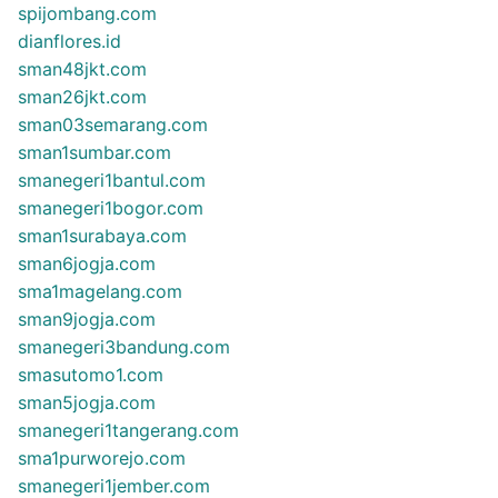
spijombang.com
dianflores.id
sman48jkt.com
sman26jkt.com
sman03semarang.com
sman1sumbar.com
smanegeri1bantul.com
smanegeri1bogor.com
sman1surabaya.com
sman6jogja.com
sma1magelang.com
sman9jogja.com
smanegeri3bandung.com
smasutomo1.com
sman5jogja.com
smanegeri1tangerang.com
sma1purworejo.com
smanegeri1jember.com