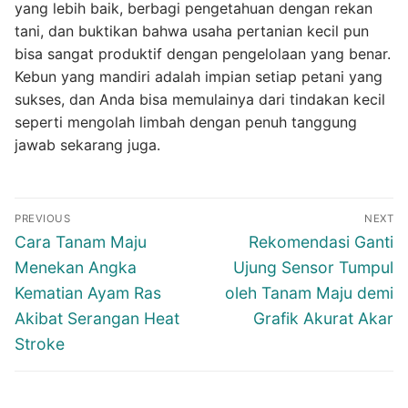
yang lebih baik, berbagi pengetahuan dengan rekan
tani, dan buktikan bahwa usaha pertanian kecil pun
bisa sangat produktif dengan pengelolaan yang benar.
Kebun yang mandiri adalah impian setiap petani yang
sukses, dan Anda bisa memulainya dari tindakan kecil
seperti mengolah limbah dengan penuh tanggung
jawab sekarang juga.
Navigasi
PREVIOUS
NEXT
pos
Previous
Next
Cara Tanam Maju
Rekomendasi Ganti
post:
post:
Menekan Angka
Ujung Sensor Tumpul
Kematian Ayam Ras
oleh Tanam Maju demi
Akibat Serangan Heat
Grafik Akurat Akar
Stroke