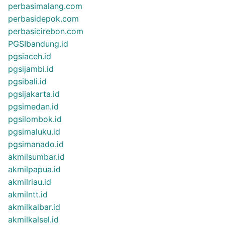
perbasimalang.com
perbasidepok.com
perbasicirebon.com
PGSIbandung.id
pgsiaceh.id
pgsijambi.id
pgsibali.id
pgsijakarta.id
pgsimedan.id
pgsilombok.id
pgsimaluku.id
pgsimanado.id
akmilsumbar.id
akmilpapua.id
akmilriau.id
akmilntt.id
akmilkalbar.id
akmilkalsel.id