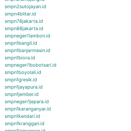
smpn2sutojayan.id
smpn4blitar.id
smpn78jakarta.id
smpn88jakarta.id
smpnegeri1ambon.id
smpn1bangil.id
smpn1banjarmasin.id
smpn1biora.id
smpnegeri1bobotsari.id
smpn1boyolali.id
smpn1gresik.id
smpn1jayapura.id
smpn1jember.id
smpnegeri1jepara.id
smpn1karanganyar.id
smpn1kendari.id
smpn1kranggan.id
smpn1lamongan.id