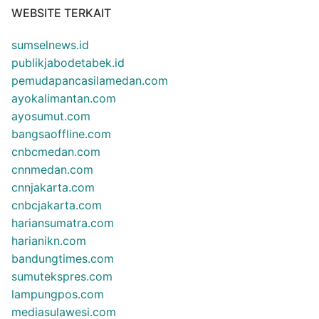
WEBSITE TERKAIT
sumselnews.id
publikjabodetabek.id
pemudapancasilamedan.com
ayokalimantan.com
ayosumut.com
bangsaoffline.com
cnbcmedan.com
cnnmedan.com
cnnjakarta.com
cnbcjakarta.com
hariansumatra.com
harianikn.com
bandungtimes.com
sumutekspres.com
lampungpos.com
mediasulawesi.com