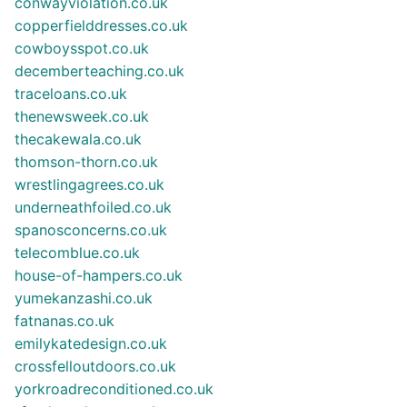
conwayviolation.co.uk
copperfielddresses.co.uk
cowboysspot.co.uk
decemberteaching.co.uk
traceloans.co.uk
thenewsweek.co.uk
thecakewala.co.uk
thomson-thorn.co.uk
wrestlingagrees.co.uk
underneathfoiled.co.uk
spanosconcerns.co.uk
telecomblue.co.uk
house-of-hampers.co.uk
yumekanzashi.co.uk
fatnanas.co.uk
emilykatedesign.co.uk
crossfelloutdoors.co.uk
yorkroadreconditioned.co.uk