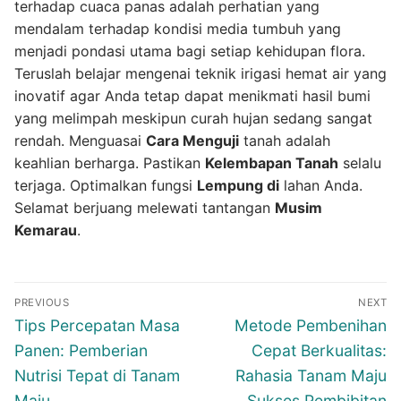
terhadap cuaca panas adalah perhatian yang
mendalam terhadap kondisi media tumbuh yang
menjadi pondasi utama bagi setiap kehidupan flora.
Teruslah belajar mengenai teknik irigasi hemat air yang
inovatif agar Anda tetap dapat menikmati hasil bumi
yang melimpah meskipun curah hujan sedang sangat
rendah. Menguasai
Cara Menguji
tanah adalah
keahlian berharga. Pastikan
Kelembapan Tanah
selalu
terjaga. Optimalkan fungsi
Lempung di
lahan Anda.
Selamat berjuang melewati tantangan
Musim
Kemarau
.
Navigasi
PREVIOUS
NEXT
pos
Previous
Next
Tips Percepatan Masa
Metode Pembenihan
post:
post:
Panen: Pemberian
Cepat Berkualitas:
Nutrisi Tepat di Tanam
Rahasia Tanam Maju
Maju
Sukses Pembibitan