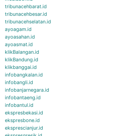
tribunacehbarat.id
tribunacehbesar.id
tribunacehselatan.id
ayoagam.id
ayoasahan.id
ayoasmat.id
klikBalangan.id
klikBandung.id
klikbanggai.id
infobangkalan.id
infobangli.id
infobanjarnegara.id
infobantaeng.id
infobantul.id
ekspresbekasi.id
ekspresbone.id
eksprescianjur.id
ekspresgresik.id