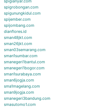
spigianyar.com
spigrobongan.com
spigunungkidul.com
spijember.com
spijombang.com
dianflores.id
sman48jkt.com
sman26jkt.com
sman03semarang.com
sman1sumbar.com
smanegeri1bantul.com
smanegeri1bogor.com
sman1surabaya.com
sman6jogja.com
sma1magelang.com
sman9jogja.com
smanegeri3bandung.com
smasutomo1.com