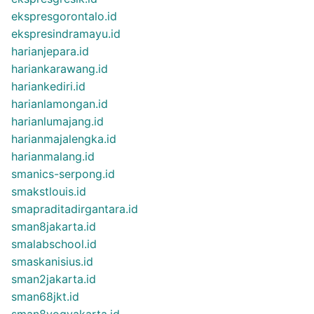
ekspresgorontalo.id
ekspresindramayu.id
harianjepara.id
hariankarawang.id
hariankediri.id
harianlamongan.id
harianlumajang.id
harianmajalengka.id
harianmalang.id
smanics-serpong.id
smakstlouis.id
smapraditadirgantara.id
sman8jakarta.id
smalabschool.id
smaskanisius.id
sman2jakarta.id
sman68jkt.id
sman8yogyakarta.id