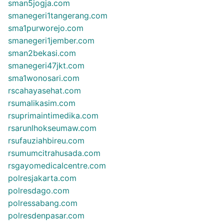
sman5jogja.com
smanegeri1tangerang.com
sma1purworejo.com
smanegeri1jember.com
sman2bekasi.com
smanegeri47jkt.com
sma1wonosari.com
rscahayasehat.com
rsumalikasim.com
rsuprimaintimedika.com
rsarunlhokseumaw.com
rsufauziahbireu.com
rsumumcitrahusada.com
rsgayomedicalcentre.com
polresjakarta.com
polresdago.com
polressabang.com
polresdenpasar.com