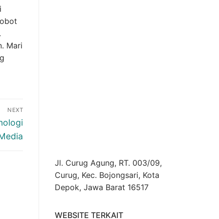
i
robot
.
. Mari
ng
NEXT
nologi
Media
Jl. Curug Agung, RT. 003/09,
Curug, Kec. Bojongsari, Kota
Depok, Jawa Barat 16517
WEBSITE TERKAIT