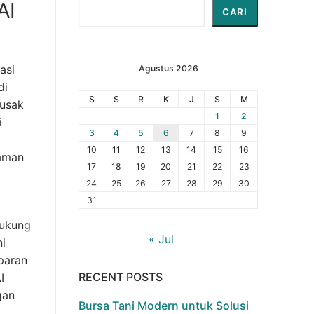
AI
Cari
CARI
asi
Agustus 2026
di
S
S
R
K
J
S
M
rusak
1
2
i
3
4
5
6
7
8
9
10
11
12
13
14
15
16
naman
17
18
19
20
21
22
23
24
25
26
27
28
29
30
31
dukung
« Jul
i
paran
RECENT POSTS
I
gan
Bursa Tani Modern untuk Solusi