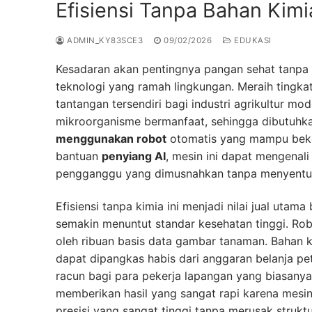
Efisiensi Tanpa Bahan Kim
ADMIN_KY83SCE3
09/02/2026
EDUKASI
Kesadaran akan pentingnya pangan sehat tanpa 
teknologi yang ramah lingkungan. Meraih tingka
tantangan tersendiri bagi industri agrikultur m
mikroorganisme bermanfaat, sehingga dibutuhkan
menggunakan robot
otomatis yang mampu beke
bantuan
penyiang AI
, mesin ini dapat mengenal
pengganggu yang dimusnahkan tanpa menyentu
Efisiensi tanpa kimia ini menjadi nilai jual uta
semakin menuntut standar kesehatan tinggi. Ro
oleh ribuan basis data gambar tanaman. Bahan k
dapat dipangkas habis dari anggaran belanja pe
racun bagi para pekerja lapangan yang biasany
memberikan hasil yang sangat rapi karena mesi
presisi yang sangat tinggi tanpa merusak strukt