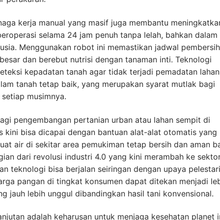
tenaga kerja manual yang masif juga membantu meningkatka
 beroperasi selama 24 jam penuh tanpa lelah, bahkan dalam
usia. Menggunakan robot ini memastikan jadwal pembersi
esar dan berebut nutrisi dengan tanaman inti. Teknologi
eteksi kepadatan tanah agar tidak terjadi pemadatan laha
 dalam tanah tetap baik, yang merupakan syarat mutlak bagi
 setiap musimnya.
bagi pengembangan pertanian urban atau lahan sempit di
s kini bisa dicapai dengan bantuan alat-alat otomatis yang
uat air di sekitar area pemukiman tetap bersih dan aman b
an dari revolusi industri 4.0 yang kini merambah ke sekto
n teknologi bisa berjalan seiringan dengan upaya pelestar
arga pangan di tingkat konsumen dapat ditekan menjadi le
 jauh lebih unggul dibandingkan hasil tani konvensional.
anjutan adalah keharusan untuk menjaga kesehatan planet in