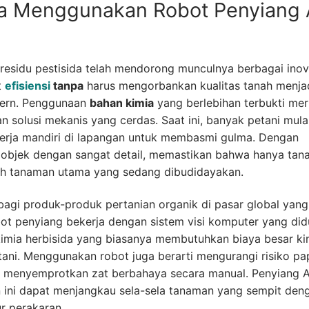
ia Menggunakan Robot Penyiang 
residu pestisida telah mendorong munculnya berbagai inov
t
efisiensi
tanpa
harus mengorbankan kualitas tanah menja
odern. Penggunaan
bahan kimia
yang berlebihan terbukti me
 solusi mekanis yang cerdas. Saat ini, banyak petani mula
rja mandiri di lapangan untuk membasmi gulma. Dengan
i objek dengan sangat detail, memastikan bahwa hanya ta
h tanaman utama yang sedang dibudidayakan.
ma bagi produk-produk pertanian organik di pasar global yang
bot penyiang bekerja dengan sistem visi komputer yang di
imia herbisida yang biasanya membutuhkan biaya besar kin
tani. Menggunakan robot juga berarti mengurangi risiko pa
a menyemprotkan zat berbahaya secara manual. Penyiang A
n ini dapat menjangkau sela-sela tanaman yang sempit den
ur perakaran.