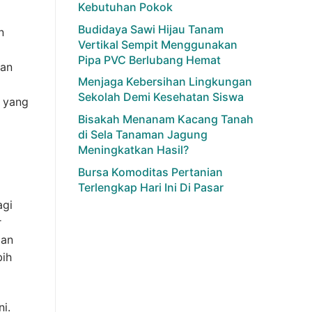
Kebutuhan Pokok
Budidaya Sawi Hijau Tanam
n
Vertikal Sempit Menggunakan
Pipa PVC Berlubang Hemat
han
Menjaga Kebersihan Lingkungan
Sekolah Demi Kesehatan Siswa
n yang
Bisakah Menanam Kacang Tanah
di Sela Tanaman Jagung
Meningkatkan Hasil?
Bursa Komoditas Pertanian
Terlengkap Hari Ini Di Pasar
agi
r
ian
bih
i.