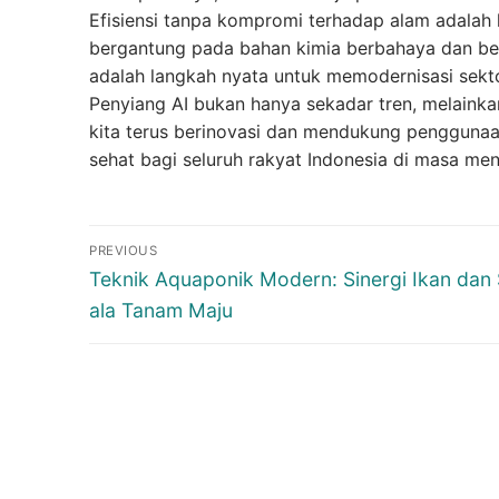
Efisiensi tanpa kompromi terhadap alam adalah k
bergantung pada bahan kimia berbahaya dan ber
adalah langkah nyata untuk memodernisasi sekto
Penyiang AI bukan hanya sekadar tren, melainka
kita terus berinovasi dan mendukung penggunaa
sehat bagi seluruh rakyat Indonesia di masa me
Navigasi
PREVIOUS
pos
Previous
Teknik Aquaponik Modern: Sinergi Ikan dan
post:
ala Tanam Maju