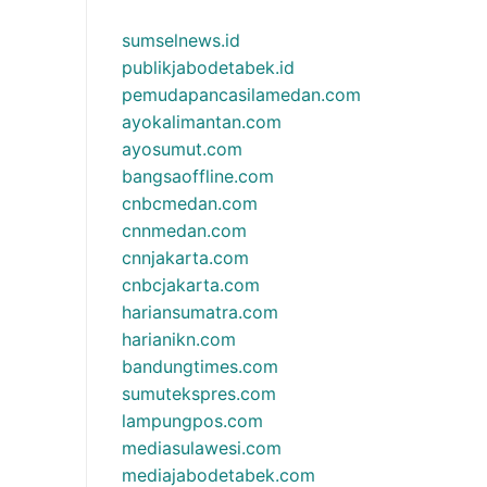
sumselnews.id
publikjabodetabek.id
pemudapancasilamedan.com
ayokalimantan.com
ayosumut.com
bangsaoffline.com
cnbcmedan.com
cnnmedan.com
cnnjakarta.com
cnbcjakarta.com
hariansumatra.com
harianikn.com
bandungtimes.com
sumutekspres.com
lampungpos.com
mediasulawesi.com
mediajabodetabek.com