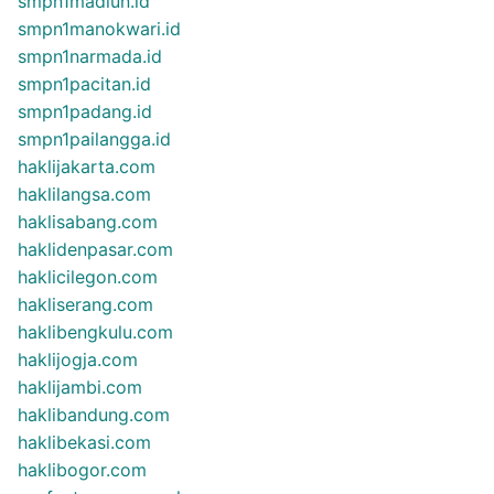
smpn1madiun.id
smpn1manokwari.id
smpn1narmada.id
smpn1pacitan.id
smpn1padang.id
smpn1pailangga.id
haklijakarta.com
haklilangsa.com
haklisabang.com
haklidenpasar.com
haklicilegon.com
hakliserang.com
haklibengkulu.com
haklijogja.com
haklijambi.com
haklibandung.com
haklibekasi.com
haklibogor.com