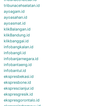
tribunacehselatan.id
ayoagam.id
ayoasahan.id
ayoasmat.id
klikBalangan.id
klikBandung.id
klikbanggai.id
infobangkalan.id
infobangli.id
infobanjarnegara.id
infobantaeng.id
infobantul.id
ekspresbekasi.id
ekspresbone.id
eksprescianjur.id
ekspresgresik.id
ekspresgorontalo.id
ekspresindramayu.id