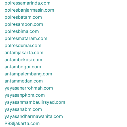
polressamarinda.com
polresbanjarmasin.com
polresbatam.com
polresambon.com
polresbima.com
polresmataram.com
polresdumai.com
antamjakarta.com
antambekasi.com
antambogor.com
antampalembang.com
antammedan.com
yayasanarrohmah.com
yayasanpkbm.com
yayasanmambaulirsyad.com
yayasanabm.com
yayasandharmawanita.com
PBSIjakarta.com