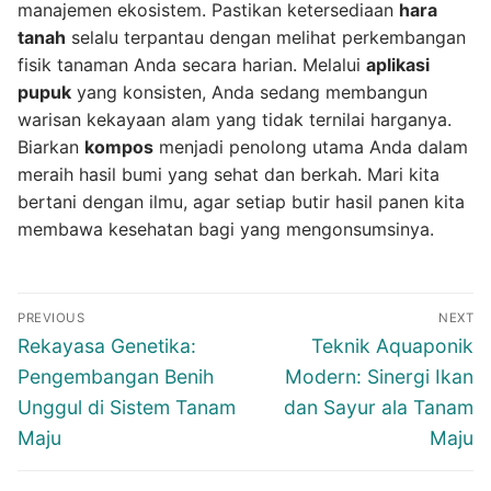
manajemen ekosistem. Pastikan ketersediaan
hara
tanah
selalu terpantau dengan melihat perkembangan
fisik tanaman Anda secara harian. Melalui
aplikasi
pupuk
yang konsisten, Anda sedang membangun
warisan kekayaan alam yang tidak ternilai harganya.
Biarkan
kompos
menjadi penolong utama Anda dalam
meraih hasil bumi yang sehat dan berkah. Mari kita
bertani dengan ilmu, agar setiap butir hasil panen kita
membawa kesehatan bagi yang mengonsumsinya.
Navigasi
PREVIOUS
NEXT
pos
Previous
Next
Rekayasa Genetika:
Teknik Aquaponik
post:
post:
Pengembangan Benih
Modern: Sinergi Ikan
Unggul di Sistem Tanam
dan Sayur ala Tanam
Maju
Maju