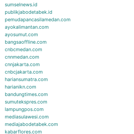
sumselnews.id
publikjabodetabek.id
pemudapancasilamedan.com
ayokalimantan.com
ayosumut.com
bangsaoffline.com
cnbcmedan.com
cnnmedan.com
cnnjakarta.com
cnbcjakarta.com
hariansumatra.com
harianikn.com
bandungtimes.com
sumutekspres.com
lampungpos.com
mediasulawesi.com
mediajabodetabek.com
kabarflores.com