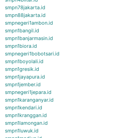
smpn78jakarta.id
smpn88jakarta.id
smpnegeri1ambon.id
smpn1bangil.id
smpn1banjarmasin.id
smpn1biora.id
smpnegeri1bobotsari.id
smpn1boyolali.id
smpn1gresik.id
smpn1jayapura.id
smpn1jember.id
smpnegeri1jepara.id
smpn1karanganyar.id
smpn1kendari.id
smpn1kranggan.id
smpn1lamongan.id
smpn1luwuk.id