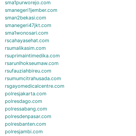
sma1purworejo.com
smanegeri1jember.com
sman2bekasi.com
smanegeri47jkt.com
sma1wonosari.com
rscahayasehat.com
rsumalikasim.com
rsuprimaintimedika.com
rsarunlhokseumaw.com
rsufauziahbireu.com
rsumumcitrahusada.com
rsgayomedicalcentre.com
polresjakarta.com
polresdago.com
polressabang.com
polresdenpasar.com
polresbanten.com
polresjambi.com