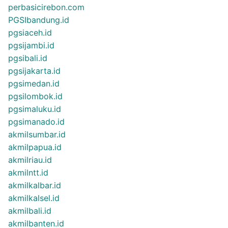
perbasicirebon.com
PGSIbandung.id
pgsiaceh.id
pgsijambi.id
pgsibali.id
pgsijakarta.id
pgsimedan.id
pgsilombok.id
pgsimaluku.id
pgsimanado.id
akmilsumbar.id
akmilpapua.id
akmilriau.id
akmilntt.id
akmilkalbar.id
akmilkalsel.id
akmilbali.id
akmilbanten.id