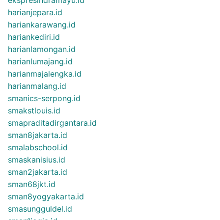
harianjepara.id
hariankarawang.id
hariankediri.id
harianlamongan.id
harianlumajang.id
harianmajalengka.id
harianmalang.id
smanics-serpong.id
smakstlouis.id
smapraditadirgantara.id
sman8jakarta.id
smalabschool.id
smaskanisius.id
sman2jakarta.id
sman68jkt.id
sman8yogyakarta.id
smasungguldel.id