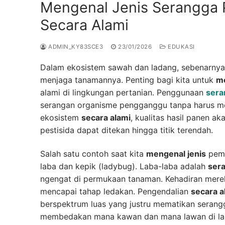
Mengenal Jenis Serangga
Secara Alami
ADMIN_KY83SCE3
23/01/2026
EDUKASI
Dalam ekosistem sawah dan ladang, sebenarnya 
menjaga tanamannya. Penting bagi kita untuk
me
alami di lingkungan pertanian. Penggunaan
sera
serangan organisme pengganggu tanpa harus m
ekosistem
secara alami
, kualitas hasil panen a
pestisida dapat ditekan hingga titik terendah.
Salah satu contoh saat kita
mengenal jenis
pemb
laba dan kepik (ladybug). Laba-laba adalah
ser
ngengat di permukaan tanaman. Kehadiran mere
mencapai tahap ledakan. Pengendalian
secara a
berspektrum luas yang justru mematikan serangga
membedakan mana kawan dan mana lawan di lap