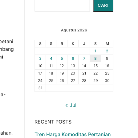
Cari
CARI
Agustus 2026
petani
S
S
R
K
J
S
M
imbang
1
2
mi
3
4
5
6
7
8
9
10
11
12
13
14
15
16
17
18
19
20
21
22
23
24
25
26
27
28
29
30
31
ba-
« Jul
m
RECENT POSTS
ahan.
Tren Harga Komoditas Pertanian