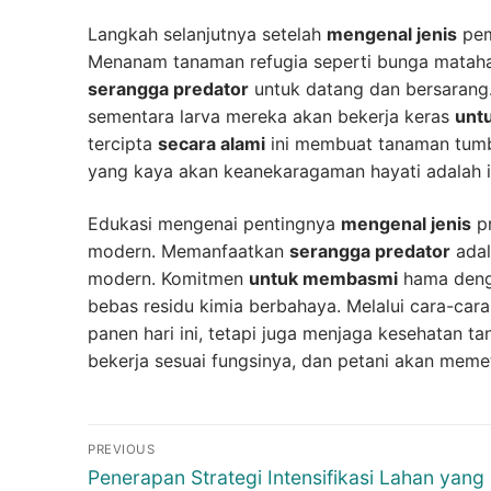
Langkah selanjutnya setelah
mengenal jenis
pem
Menanam tanaman refugia seperti bunga matahar
serangga predator
untuk datang dan bersarang.
sementara larva mereka akan bekerja keras
unt
tercipta
secara alami
ini membuat tanaman tumbu
yang kaya akan keanekaragaman hayati adalah in
Edukasi mengenai pentingnya
mengenal jenis
pr
modern. Memanfaatkan
serangga predator
adal
modern. Komitmen
untuk membasmi
hama denga
bebas residu kimia berbahaya. Melalui cara-car
panen hari ini, tetapi juga menjaga kesehatan t
bekerja sesuai fungsinya, dan petani akan meme
Navigasi
PREVIOUS
pos
Previous
Penerapan Strategi Intensifikasi Lahan yang