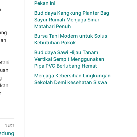
Pekan Ini
.
Budidaya Kangkung Planter Bag
Sayur Rumah Menjaga Sinar
Matahari Penuh
ang
Bursa Tani Modern untuk Solusi
ian
Kebutuhan Pokok
Budidaya Sawi Hijau Tanam
Vertikal Sempit Menggunakan
etani
Pipa PVC Berlubang Hemat
huan
Menjaga Kebersihan Lingkungan
g
Sekolah Demi Kesehatan Siswa
tkan
m
NEXT
Gedung