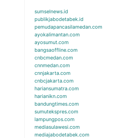
sumselnews.id
publikjabodetabek.id
pemudapancasilamedan.com
ayokalimantan.com
ayosumut.com
bangsaoffline.com
cnbcmedan.com
cnnmedan.com
cnnjakarta.com
cnbcjakarta.com
hariansumatra.com
harianikn.com
bandungtimes.com
sumutekspres.com
lampungpos.com
mediasulawesi.com
mediajabodetabek.com