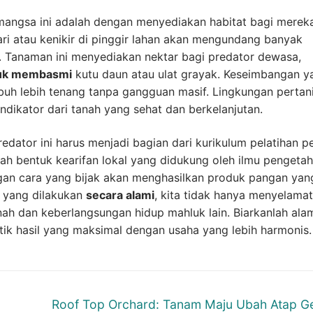
angsa ini adalah dengan menyediakan habitat bagi mereka
i atau kenikir di pinggir lahan akan mengundang banyak
 Tanaman ini menyediakan nektar bagi predator dewasa,
uk membasmi
kutu daun atau ulat grayak. Keseimbangan y
h lebih tenang tanpa gangguan masif. Lingkungan pertan
dikator dari tanah yang sehat dan berkelanjutan.
edator ini harus menjadi bagian dari kurikulum pelatihan p
ah bentuk kearifan lokal yang didukung oleh ilmu pengeta
n cara yang bijak akan menghasilkan produk pangan yan
a yang dilakukan
secara alami
, kita tidak hanya menyelama
anah dan keberlangsungan hidup mahluk lain. Biarkanlah ala
tik hasil yang maksimal dengan usaha yang lebih harmonis.
Next
Roof Top Orchard: Tanam Maju Ubah Atap 