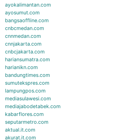
ayokalimantan.com
ayosumut.com
bangsaoffline.com
cnbcmedan.com
cnnmedan.com
cnnjakarta.com
cnbcjakarta.com
hariansumatra.com
harianikn.com
bandungtimes.com
sumutekspres.com
lampungpos.com
mediasulawesi.com
mediajabodetabek.com
kabarflores.com
seputarmetro.com
aktual.it.com
akurat.it.com