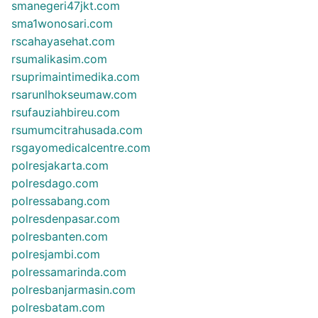
smanegeri47jkt.com
sma1wonosari.com
rscahayasehat.com
rsumalikasim.com
rsuprimaintimedika.com
rsarunlhokseumaw.com
rsufauziahbireu.com
rsumumcitrahusada.com
rsgayomedicalcentre.com
polresjakarta.com
polresdago.com
polressabang.com
polresdenpasar.com
polresbanten.com
polresjambi.com
polressamarinda.com
polresbanjarmasin.com
polresbatam.com