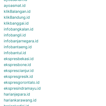
ayoasmat.id
klikBalangan.id
klikBandung.id
klikbanggai.id
infobangkalan.id
infobangli.id
infobanjarnegara.id
infobantaeng.id
infobantul.id
ekspresbekasi.id
ekspresbone.id
eksprescianjur.id
ekspresgresik.id
ekspresgorontalo.id
ekspresindramayu.id
harianjepara.id
hariankarawang.id
hariankediri.id