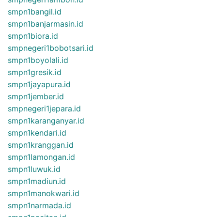
smpn1bangil.id
smpn1banjarmasin.id
smpn1biora.id
smpnegeri1bobotsari.id
smpn1boyolali.id
smpn1gresik.id
smpn1jayapura.id
smpn1jember.id
smpnegeri1jepara.id
smpn1karanganyar.id
smpn1kendari.id
smpn1kranggan.id
smpn1lamongan.id
smpn1luwuk.id
smpn1madiun.id
smpn1manokwari.id
smpn1narmada.id