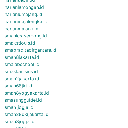
harianlamongan.id
harianlumajang.id
harianmajalengka.id
harianmalang.id
smanics-serpong.id
smakstlouis.id
smapraditadirgantara.id
sman8jakarta.id
smalabschool.id
smaskanisius.id
sman2jakarta.id
sman68jkt.id
sman8yogyakarta.id
smasungguldel.id
sman1jogja.id
sman28dkijakarta.id
sman3jogja.id