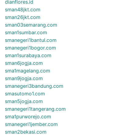
dianflores.id
sman48jkt.com
sman26jkt.com
sman03semarang.com
sman1sumbar.com
smanegeri1bantul.com
smanegeri1bogor.com
sman1surabaya.com
sman6jogja.com
sma1magelang.com
sman9jogja.com
smanegeri3bandung.com
smasutomo1.com
sman5jogja.com
smanegeri1tangerang.com
sma1purworejo.com
smanegeri1jember.com
sman2bekasi.com