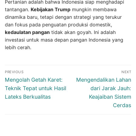
Pertanian adalah bahwa Indonesia siap menghadapi
tantangan.
Kebijakan Trump
mungkin membawa
dinamika baru, tetapi dengan strategi yang terukur
dan fokus pada penguatan produksi domestik,
kedaulatan pangan
tidak akan goyah. Ini adalah
investasi untuk masa depan pangan Indonesia yang
lebih cerah.
Navigasi
PREVIOUS
NEXT
pos
Previous
Next
Mengolah Getah Karet:
Mengendalikan Lahan
post:
post:
Teknik Tepat untuk Hasil
dari Jarak Jauh:
Lateks Berkualitas
Keajaiban Sistem
Cerdas