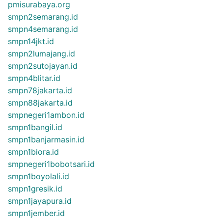
pmisurabaya.org
smpn2semarang.id
smpn4semarang.id
smpn14jkt.id
smpn2lumajang.id
smpn2sutojayan.id
smpn4blitar.id
smpn78jakarta.id
smpn88jakarta.id
smpnegeri1ambon.id
smpn1bangil.id
smpn1banjarmasin.id
smpn1biora.id
smpnegeri1bobotsari.id
smpn1boyolali.id
smpn1gresik.id
smpn1jayapura.id
smpn1jember.id