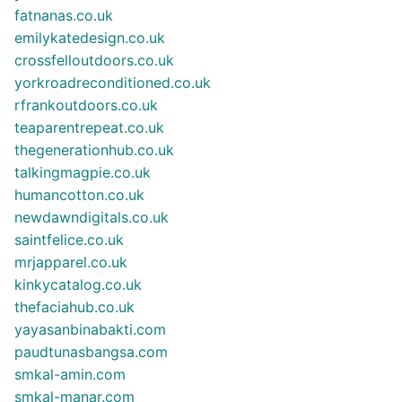
fatnanas.co.uk
emilykatedesign.co.uk
crossfelloutdoors.co.uk
yorkroadreconditioned.co.uk
rfrankoutdoors.co.uk
teaparentrepeat.co.uk
thegenerationhub.co.uk
talkingmagpie.co.uk
humancotton.co.uk
newdawndigitals.co.uk
saintfelice.co.uk
mrjapparel.co.uk
kinkycatalog.co.uk
thefaciahub.co.uk
yayasanbinabakti.com
paudtunasbangsa.com
smkal-amin.com
smkal-manar.com