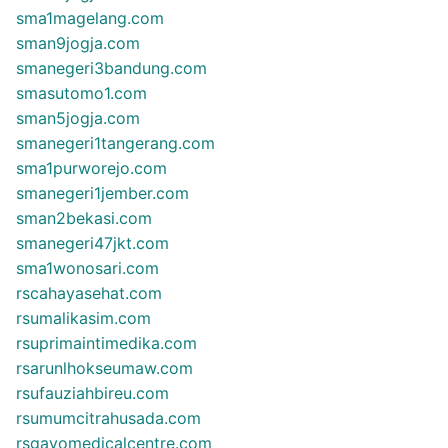
sma1magelang.com
sman9jogja.com
smanegeri3bandung.com
smasutomo1.com
sman5jogja.com
smanegeri1tangerang.com
sma1purworejo.com
smanegeri1jember.com
sman2bekasi.com
smanegeri47jkt.com
sma1wonosari.com
rscahayasehat.com
rsumalikasim.com
rsuprimaintimedika.com
rsarunlhokseumaw.com
rsufauziahbireu.com
rsumumcitrahusada.com
rsgayomedicalcentre.com