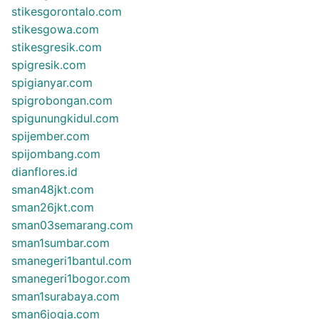
stikesgorontalo.com
stikesgowa.com
stikesgresik.com
spigresik.com
spigianyar.com
spigrobongan.com
spigunungkidul.com
spijember.com
spijombang.com
dianflores.id
sman48jkt.com
sman26jkt.com
sman03semarang.com
sman1sumbar.com
smanegeri1bantul.com
smanegeri1bogor.com
sman1surabaya.com
sman6jogja.com