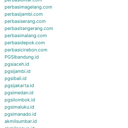
perbasimagelang.com
perbasijambi.com
perbasiserang.com
perbasitangerang.com
perbasimalang.com
perbasidepok.com
perbasicirebon.com
PGSIbandung.id
pgsiaceh.id
pgsijambi.id
pgsibali.id
pgsijakarta.id
pgsimedan.id
pgsilombok.id
pgsimaluku.id
pgsimanado.id
akmilsumbar.id