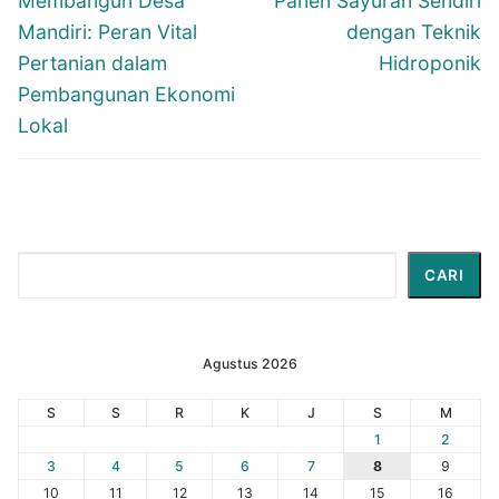
Membangun Desa
Panen Sayuran Sendiri
post:
post:
Mandiri: Peran Vital
dengan Teknik
Pertanian dalam
Hidroponik
Pembangunan Ekonomi
Lokal
Cari
CARI
Agustus 2026
S
S
R
K
J
S
M
1
2
3
4
5
6
7
8
9
10
11
12
13
14
15
16