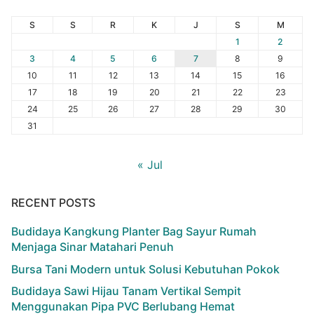
S
S
R
K
J
S
M
1
2
3
4
5
6
7
8
9
10
11
12
13
14
15
16
17
18
19
20
21
22
23
24
25
26
27
28
29
30
31
« Jul
RECENT POSTS
Budidaya Kangkung Planter Bag Sayur Rumah
Menjaga Sinar Matahari Penuh
Bursa Tani Modern untuk Solusi Kebutuhan Pokok
Budidaya Sawi Hijau Tanam Vertikal Sempit
Menggunakan Pipa PVC Berlubang Hemat