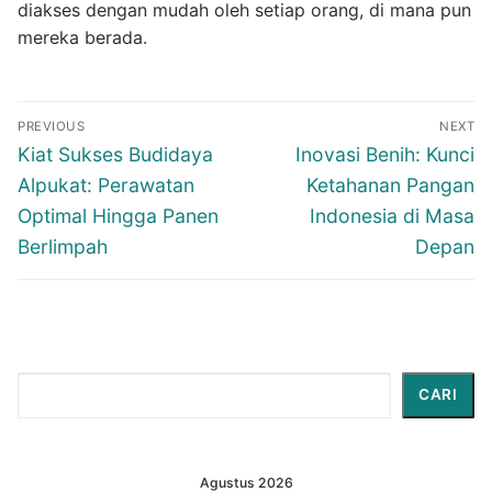
diakses dengan mudah oleh setiap orang, di mana pun
mereka berada.
Navigasi
PREVIOUS
NEXT
pos
Previous
Next
Kiat Sukses Budidaya
Inovasi Benih: Kunci
post:
post:
Alpukat: Perawatan
Ketahanan Pangan
Optimal Hingga Panen
Indonesia di Masa
Berlimpah
Depan
Cari
CARI
Agustus 2026