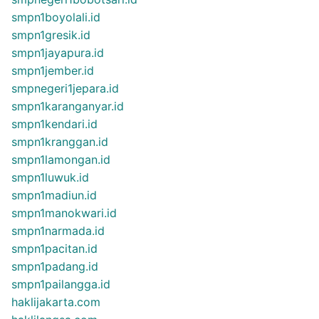
smpn1boyolali.id
smpn1gresik.id
smpn1jayapura.id
smpn1jember.id
smpnegeri1jepara.id
smpn1karanganyar.id
smpn1kendari.id
smpn1kranggan.id
smpn1lamongan.id
smpn1luwuk.id
smpn1madiun.id
smpn1manokwari.id
smpn1narmada.id
smpn1pacitan.id
smpn1padang.id
smpn1pailangga.id
haklijakarta.com