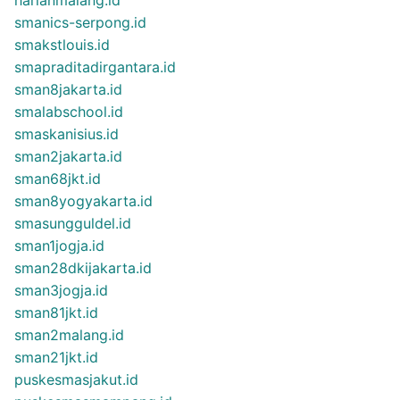
smanics-serpong.id
smakstlouis.id
smapraditadirgantara.id
sman8jakarta.id
smalabschool.id
smaskanisius.id
sman2jakarta.id
sman68jkt.id
sman8yogyakarta.id
smasungguldel.id
sman1jogja.id
sman28dkijakarta.id
sman3jogja.id
sman81jkt.id
sman2malang.id
sman21jkt.id
puskesmasjakut.id