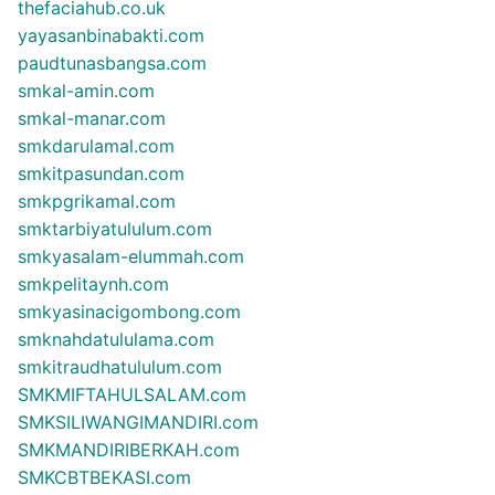
thefaciahub.co.uk
yayasanbinabakti.com
paudtunasbangsa.com
smkal-amin.com
smkal-manar.com
smkdarulamal.com
smkitpasundan.com
smkpgrikamal.com
smktarbiyatululum.com
smkyasalam-elummah.com
smkpelitaynh.com
smkyasinacigombong.com
smknahdatululama.com
smkitraudhatululum.com
SMKMIFTAHULSALAM.com
SMKSILIWANGIMANDIRI.com
SMKMANDIRIBERKAH.com
SMKCBTBEKASI.com