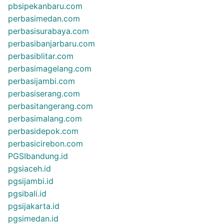
pbsipekanbaru.com
perbasimedan.com
perbasisurabaya.com
perbasibanjarbaru.com
perbasiblitar.com
perbasimagelang.com
perbasijambi.com
perbasiserang.com
perbasitangerang.com
perbasimalang.com
perbasidepok.com
perbasicirebon.com
PGSIbandung.id
pgsiaceh.id
pgsijambi.id
pgsibali.id
pgsijakarta.id
pgsimedan.id