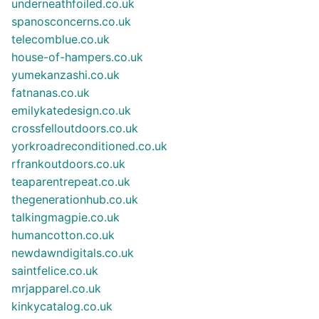
underneathfoiled.co.uk
spanosconcerns.co.uk
telecomblue.co.uk
house-of-hampers.co.uk
yumekanzashi.co.uk
fatnanas.co.uk
emilykatedesign.co.uk
crossfelloutdoors.co.uk
yorkroadreconditioned.co.uk
rfrankoutdoors.co.uk
teaparentrepeat.co.uk
thegenerationhub.co.uk
talkingmagpie.co.uk
humancotton.co.uk
newdawndigitals.co.uk
saintfelice.co.uk
mrjapparel.co.uk
kinkycatalog.co.uk