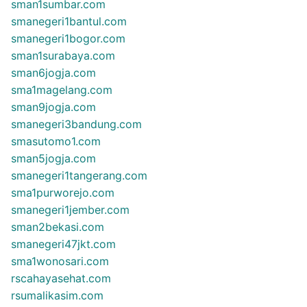
sman1sumbar.com
smanegeri1bantul.com
smanegeri1bogor.com
sman1surabaya.com
sman6jogja.com
sma1magelang.com
sman9jogja.com
smanegeri3bandung.com
smasutomo1.com
sman5jogja.com
smanegeri1tangerang.com
sma1purworejo.com
smanegeri1jember.com
sman2bekasi.com
smanegeri47jkt.com
sma1wonosari.com
rscahayasehat.com
rsumalikasim.com