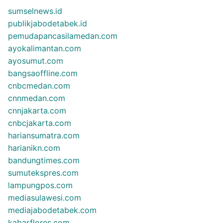
sumselnews.id
publikjabodetabek.id
pemudapancasilamedan.com
ayokalimantan.com
ayosumut.com
bangsaoffline.com
cnbcmedan.com
cnnmedan.com
cnnjakarta.com
cnbcjakarta.com
hariansumatra.com
harianikn.com
bandungtimes.com
sumutekspres.com
lampungpos.com
mediasulawesi.com
mediajabodetabek.com
kabarflores.com