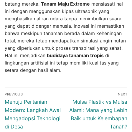
batang mereka.
Tanam Maju Extreme
mensiasati hal
ini dengan menggunakan kipas ultrasonik yang
menghasilkan aliran udara tanpa menimbulkan suara
yang dapat didengar manusia. Inovasi ini memastikan
bahwa meskipun tanaman berada dalam keheningan
total, mereka tetap mendapatkan simulasi angin hutan
yang diperlukan untuk proses transpirasi yang sehat.
Hal ini menjadikan
budidaya tanaman tropis
di
lingkungan artifisial ini tetap memiliki kualitas yang
setara dengan hasil alam.
Navigasi
PREVIOUS
NEXT
pos
Previous
Next
Menuju Pertanian
Mulsa Plastik vs Mulsa
post:
post:
Modern: Langkah Awal
Alami: Mana yang Lebih
Mengadopsi Teknologi
Baik untuk Kelembapan
di Desa
Tanah?