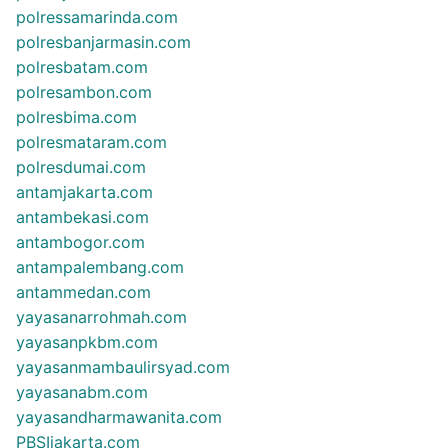
polressamarinda.com
polresbanjarmasin.com
polresbatam.com
polresambon.com
polresbima.com
polresmataram.com
polresdumai.com
antamjakarta.com
antambekasi.com
antambogor.com
antampalembang.com
antammedan.com
yayasanarrohmah.com
yayasanpkbm.com
yayasanmambaulirsyad.com
yayasanabm.com
yayasandharmawanita.com
PBSIjakarta.com