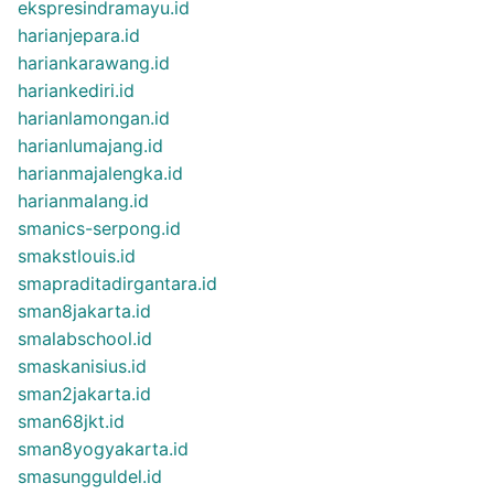
ekspresindramayu.id
harianjepara.id
hariankarawang.id
hariankediri.id
harianlamongan.id
harianlumajang.id
harianmajalengka.id
harianmalang.id
smanics-serpong.id
smakstlouis.id
smapraditadirgantara.id
sman8jakarta.id
smalabschool.id
smaskanisius.id
sman2jakarta.id
sman68jkt.id
sman8yogyakarta.id
smasungguldel.id