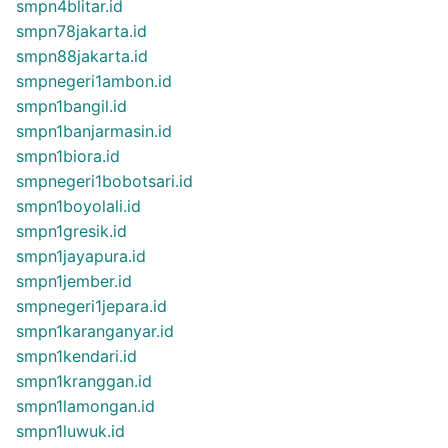
smpn4blitar.id
smpn78jakarta.id
smpn88jakarta.id
smpnegeri1ambon.id
smpn1bangil.id
smpn1banjarmasin.id
smpn1biora.id
smpnegeri1bobotsari.id
smpn1boyolali.id
smpn1gresik.id
smpn1jayapura.id
smpn1jember.id
smpnegeri1jepara.id
smpn1karanganyar.id
smpn1kendari.id
smpn1kranggan.id
smpn1lamongan.id
smpn1luwuk.id