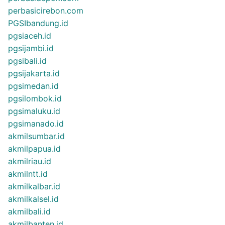
perbasicirebon.com
PGSIbandung.id
pgsiaceh.id
pgsijambi.id
pgsibali.id
pgsijakarta.id
pgsimedan.id
pgsilombok.id
pgsimaluku.id
pgsimanado.id
akmilsumbar.id
akmilpapua.id
akmilriau.id
akmilntt.id
akmilkalbar.id
akmilkalsel.id
akmilbali.id
akmilbanten.id