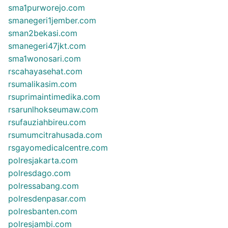
sma1purworejo.com
smanegeri1jember.com
sman2bekasi.com
smanegeri47jkt.com
sma1wonosari.com
rscahayasehat.com
rsumalikasim.com
rsuprimaintimedika.com
rsarunlhokseumaw.com
rsufauziahbireu.com
rsumumcitrahusada.com
rsgayomedicalcentre.com
polresjakarta.com
polresdago.com
polressabang.com
polresdenpasar.com
polresbanten.com
polresjambi.com