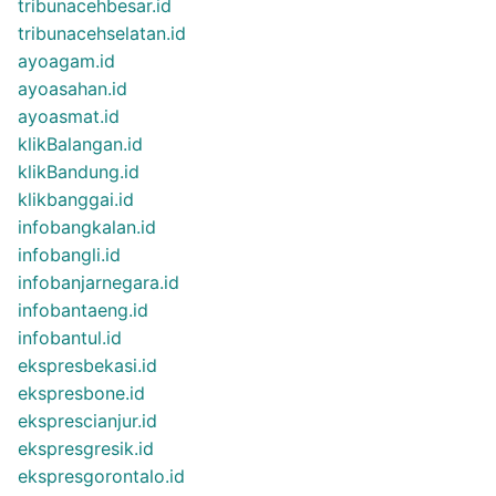
tribunacehbesar.id
tribunacehselatan.id
ayoagam.id
ayoasahan.id
ayoasmat.id
klikBalangan.id
klikBandung.id
klikbanggai.id
infobangkalan.id
infobangli.id
infobanjarnegara.id
infobantaeng.id
infobantul.id
ekspresbekasi.id
ekspresbone.id
eksprescianjur.id
ekspresgresik.id
ekspresgorontalo.id