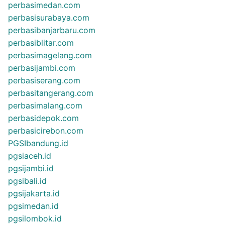
perbasimedan.com
perbasisurabaya.com
perbasibanjarbaru.com
perbasiblitar.com
perbasimagelang.com
perbasijambi.com
perbasiserang.com
perbasitangerang.com
perbasimalang.com
perbasidepok.com
perbasicirebon.com
PGSIbandung.id
pgsiaceh.id
pgsijambi.id
pgsibali.id
pgsijakarta.id
pgsimedan.id
pgsilombok.id