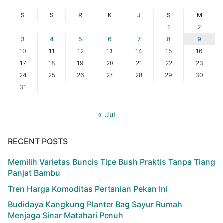
S
S
R
K
J
S
M
1
2
3
4
5
6
7
8
9
10
11
12
13
14
15
16
17
18
19
20
21
22
23
24
25
26
27
28
29
30
31
« Jul
RECENT POSTS
Memilih Varietas Buncis Tipe Bush Praktis Tanpa Tiang
Panjat Bambu
Tren Harga Komoditas Pertanian Pekan Ini
Budidaya Kangkung Planter Bag Sayur Rumah
Menjaga Sinar Matahari Penuh