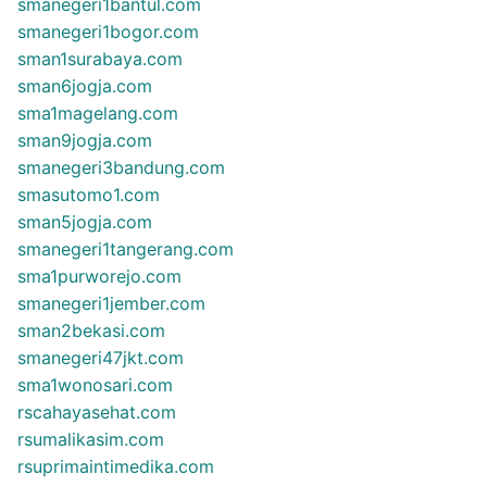
smanegeri1bantul.com
smanegeri1bogor.com
sman1surabaya.com
sman6jogja.com
sma1magelang.com
sman9jogja.com
smanegeri3bandung.com
smasutomo1.com
sman5jogja.com
smanegeri1tangerang.com
sma1purworejo.com
smanegeri1jember.com
sman2bekasi.com
smanegeri47jkt.com
sma1wonosari.com
rscahayasehat.com
rsumalikasim.com
rsuprimaintimedika.com