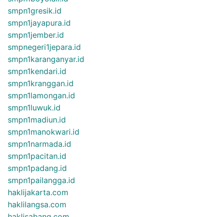
smpn1gresik.id
smpn1jayapura.id
smpn1jember.id
smpnegeri1jepara.id
smpn1karanganyar.id
smpn1kendari.id
smpn1kranggan.id
smpn1lamongan.id
smpn1luwuk.id
smpn1madiun.id
smpn1manokwari.id
smpn1narmada.id
smpn1pacitan.id
smpn1padang.id
smpn1pailangga.id
haklijakarta.com
haklilangsa.com
haklisabang.com