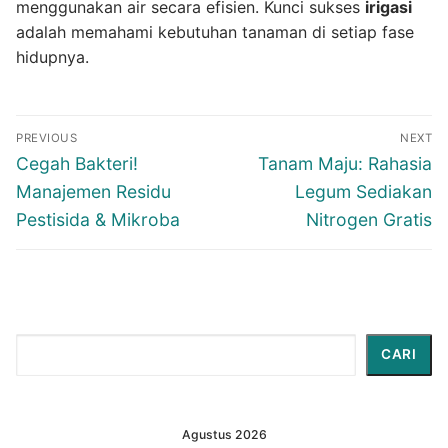
menggunakan air secara efisien. Kunci sukses
irigasi
adalah memahami kebutuhan tanaman di setiap fase
hidupnya.
Navigasi
PREVIOUS
NEXT
pos
Previous
Next
Cegah Bakteri!
Tanam Maju: Rahasia
post:
post:
Manajemen Residu
Legum Sediakan
Pestisida & Mikroba
Nitrogen Gratis
Cari
CARI
Agustus 2026