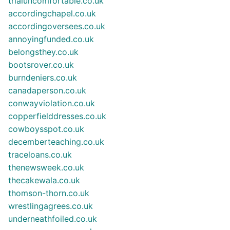
trialuncomfortable.co.uk
accordingchapel.co.uk
accordingoversees.co.uk
annoyingfunded.co.uk
belongsthey.co.uk
bootsrover.co.uk
burndeniers.co.uk
canadaperson.co.uk
conwayviolation.co.uk
copperfielddresses.co.uk
cowboysspot.co.uk
decemberteaching.co.uk
traceloans.co.uk
thenewsweek.co.uk
thecakewala.co.uk
thomson-thorn.co.uk
wrestlingagrees.co.uk
underneathfoiled.co.uk