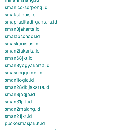
smanics-serpong.id
smakstlouis.id
smapraditadirgantara.id
sman8jakarta.id
smalabschool.id
smaskanisius.id
sman2jakarta.id
sman68jkt.id
sman8yogyakarta.id
smasungguldel.id
sman1jogja.id
sman28dkijakarta.id
sman3jogja.id
sman81jkt.id
sman2malang.id
sman21jkt.id
puskesmasjakut.id