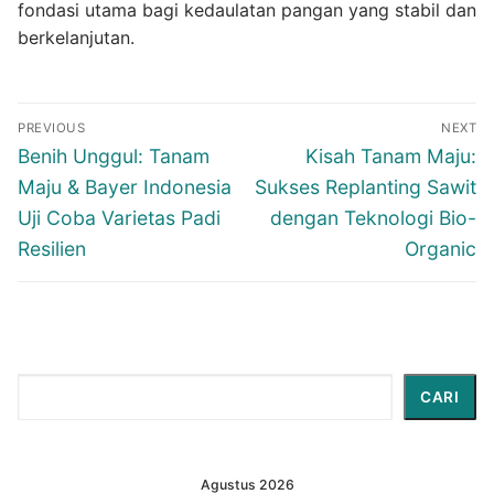
fondasi utama bagi kedaulatan pangan yang stabil dan
berkelanjutan.
Navigasi
PREVIOUS
NEXT
pos
Previous
Next
Benih Unggul: Tanam
Kisah Tanam Maju:
post:
post:
Maju & Bayer Indonesia
Sukses Replanting Sawit
Uji Coba Varietas Padi
dengan Teknologi Bio-
Resilien
Organic
Cari
CARI
Agustus 2026