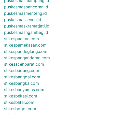
puskesmasmampang.id
puskesmaspancoran.id
puskesmasmenteng.id
puskesmassenen.id
puskesmaskramatjati.id
puskesmasngambeg.id
stikespacitan.com
stikespamekasan.com
stikespandeglang.com
stikespangandaran.com
stikesacehbarat.com
stikesbadung.com
stikesbanggai.com
stikesbangka.com
stikesbanyumas.com
stikesbekasi.com
stikesblitar.com
stikesbogor.com