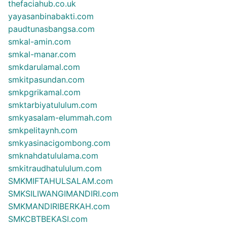
thefaciahub.co.uk
yayasanbinabakti.com
paudtunasbangsa.com
smkal-amin.com
smkal-manar.com
smkdarulamal.com
smkitpasundan.com
smkpgrikamal.com
smktarbiyatululum.com
smkyasalam-elummah.com
smkpelitaynh.com
smkyasinacigombong.com
smknahdatululama.com
smkitraudhatululum.com
SMKMIFTAHULSALAM.com
SMKSILIWANGIMANDIRI.com
SMKMANDIRIBERKAH.com
SMKCBTBEKASI.com