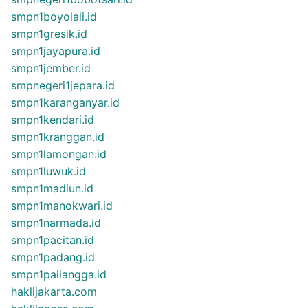
smpn1boyolali.id
smpn1gresik.id
smpn1jayapura.id
smpn1jember.id
smpnegeri1jepara.id
smpn1karanganyar.id
smpn1kendari.id
smpn1kranggan.id
smpn1lamongan.id
smpn1luwuk.id
smpn1madiun.id
smpn1manokwari.id
smpn1narmada.id
smpn1pacitan.id
smpn1padang.id
smpn1pailangga.id
haklijakarta.com