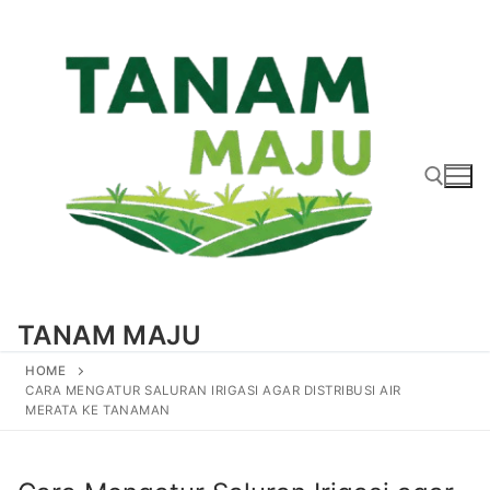
Lompat
ke
konten
Cari:
TANAM MAJU
HOME
CARA MENGATUR SALURAN IRIGASI AGAR DISTRIBUSI AIR
MERATA KE TANAMAN