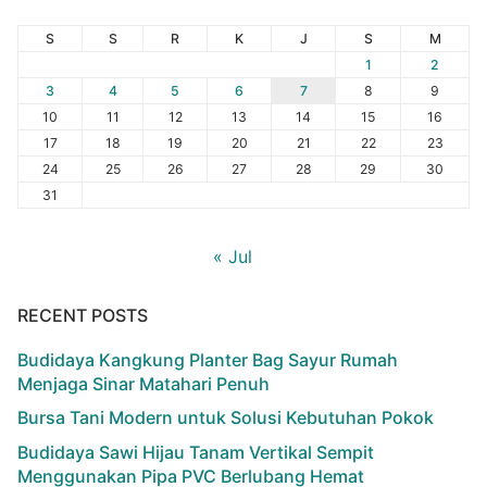
S
S
R
K
J
S
M
1
2
3
4
5
6
7
8
9
10
11
12
13
14
15
16
17
18
19
20
21
22
23
24
25
26
27
28
29
30
31
« Jul
RECENT POSTS
Budidaya Kangkung Planter Bag Sayur Rumah
Menjaga Sinar Matahari Penuh
Bursa Tani Modern untuk Solusi Kebutuhan Pokok
Budidaya Sawi Hijau Tanam Vertikal Sempit
Menggunakan Pipa PVC Berlubang Hemat