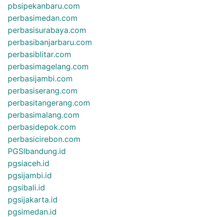
pbsipekanbaru.com
perbasimedan.com
perbasisurabaya.com
perbasibanjarbaru.com
perbasiblitar.com
perbasimagelang.com
perbasijambi.com
perbasiserang.com
perbasitangerang.com
perbasimalang.com
perbasidepok.com
perbasicirebon.com
PGSIbandung.id
pgsiaceh.id
pgsijambi.id
pgsibali.id
pgsijakarta.id
pgsimedan.id