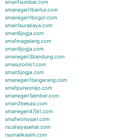
sman1sumbar.com
smanegeri1bantul.com
smanegeri1bogor.com
sman1surabaya.com
sman6jogja.com
sma1magelang.com
sman9jogja.com
smanegeri3bandung.com
smasutomo1.com
sman5jogja.com
smanegeri1tangerang.com
sma1purworejo.com
smanegeri1jember.com
sman2bekasi.com
smanegeri47jkt.com
sma1wonosari.com
rscahayasehat.com
rsumalikasim.com