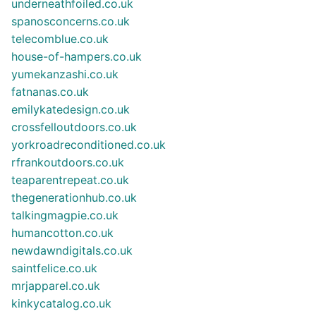
underneathfoiled.co.uk
spanosconcerns.co.uk
telecomblue.co.uk
house-of-hampers.co.uk
yumekanzashi.co.uk
fatnanas.co.uk
emilykatedesign.co.uk
crossfelloutdoors.co.uk
yorkroadreconditioned.co.uk
rfrankoutdoors.co.uk
teaparentrepeat.co.uk
thegenerationhub.co.uk
talkingmagpie.co.uk
humancotton.co.uk
newdawndigitals.co.uk
saintfelice.co.uk
mrjapparel.co.uk
kinkycatalog.co.uk