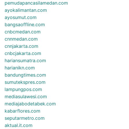
pemudapancasilamedan.com
ayokalimantan.com
ayosumut.com
bangsaoffline.com
cnbcmedan.com
cnnmedan.com
cnnjakarta.com
cnbcjakarta.com
hariansumatra.com
harianikn.com
bandungtimes.com
sumutekspres.com
lampungpos.com
mediasulawesi.com
mediajabodetabek.com
kabarflores.com
seputarmetro.com
aktual.it.com