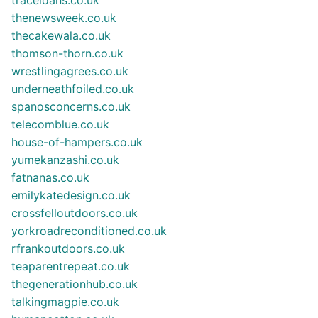
traceloans.co.uk
thenewsweek.co.uk
thecakewala.co.uk
thomson-thorn.co.uk
wrestlingagrees.co.uk
underneathfoiled.co.uk
spanosconcerns.co.uk
telecomblue.co.uk
house-of-hampers.co.uk
yumekanzashi.co.uk
fatnanas.co.uk
emilykatedesign.co.uk
crossfelloutdoors.co.uk
yorkroadreconditioned.co.uk
rfrankoutdoors.co.uk
teaparentrepeat.co.uk
thegenerationhub.co.uk
talkingmagpie.co.uk