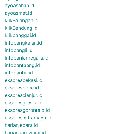
ayoasahan.id
ayoasmat.id
klikBalangan.id
klikBandung.id
klikbanggai.id
infobangkalan.id
infobangli.id
infobanjarnegara.id
infobantaeng.id
infobantul.id
ekspresbekasi.id
ekspresbone.id
eksprescianjur.id
ekspresgresik.id
ekspresgorontalo.id
ekspresindramayu.id
harianjepara.id
hariankarawang.id