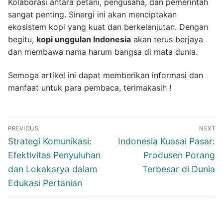
Kolaborasi antara petani, pengusaha, dan pemerintah
sangat penting. Sinergi ini akan menciptakan
ekosistem kopi yang kuat dan berkelanjutan. Dengan
begitu,
kopi unggulan Indonesia
akan terus berjaya
dan membawa nama harum bangsa di mata dunia.
Semoga artikel ini dapat memberikan informasi dan
manfaat untuk para pembaca, terimakasih !
Navigasi
PREVIOUS
NEXT
pos
Previous
Next
Strategi Komunikasi:
Indonesia Kuasai Pasar:
post:
post:
Efektivitas Penyuluhan
Produsen Porang
dan Lokakarya dalam
Terbesar di Dunia
Edukasi Pertanian