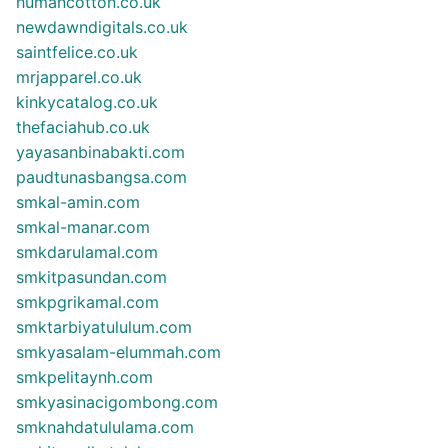
humancotton.co.uk
newdawndigitals.co.uk
saintfelice.co.uk
mrjapparel.co.uk
kinkycatalog.co.uk
thefaciahub.co.uk
yayasanbinabakti.com
paudtunasbangsa.com
smkal-amin.com
smkal-manar.com
smkdarulamal.com
smkitpasundan.com
smkpgrikamal.com
smktarbiyatululum.com
smkyasalam-elummah.com
smkpelitaynh.com
smkyasinacigombong.com
smknahdatululama.com