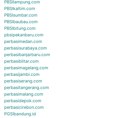
PBSIlampung.com
PBSIkaltim.com
PBSIsumbar.com
PBSIbaubau.com
PBSIbitung.com
pbsipekanbaru.com
perbasimedan.com
perbasisurabaya.com
perbasibanjarbaru.com
perbasiblitar.com
perbasimagelang.com
perbasijambi.com
perbasiserang.com
perbasitangerang.com
perbasimalang.com
perbasidepok.com
perbasicirebon.com
PGSIbandung.id