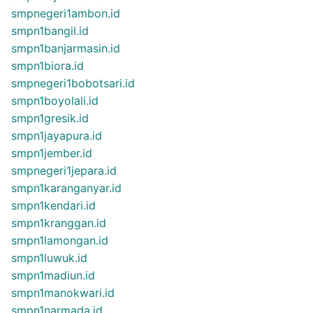
smpnegeri1ambon.id
smpn1bangil.id
smpn1banjarmasin.id
smpn1biora.id
smpnegeri1bobotsari.id
smpn1boyolali.id
smpn1gresik.id
smpn1jayapura.id
smpn1jember.id
smpnegeri1jepara.id
smpn1karanganyar.id
smpn1kendari.id
smpn1kranggan.id
smpn1lamongan.id
smpn1luwuk.id
smpn1madiun.id
smpn1manokwari.id
smpn1narmada.id