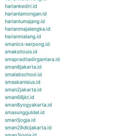
hariankediri.id
harianlamongan.id
harianlumajang.id
harianmajalengka.id
harianmalang.id
smanics-serpong.id
smakstlouis.id
smapraditadirgantara.id
sman8jakarta.id
smalabschool.id
smaskanisius.id
sman2jakarta.id
sman68jkt.id
sman8yogyakarta.id
smasungguldel.id
sman1jogja.id
sman28dkijakarta.id
sman3jogja.id