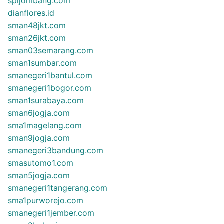
spijombang.com
dianflores.id
sman48jkt.com
sman26jkt.com
sman03semarang.com
sman1sumbar.com
smanegeri1bantul.com
smanegeri1bogor.com
sman1surabaya.com
sman6jogja.com
sma1magelang.com
sman9jogja.com
smanegeri3bandung.com
smasutomo1.com
sman5jogja.com
smanegeri1tangerang.com
sma1purworejo.com
smanegeri1jember.com