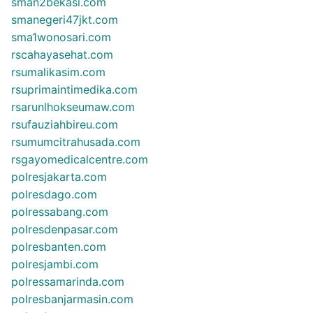
sman2bekasi.com
smanegeri47jkt.com
sma1wonosari.com
rscahayasehat.com
rsumalikasim.com
rsuprimaintimedika.com
rsarunlhokseumaw.com
rsufauziahbireu.com
rsumumcitrahusada.com
rsgayomedicalcentre.com
polresjakarta.com
polresdago.com
polressabang.com
polresdenpasar.com
polresbanten.com
polresjambi.com
polressamarinda.com
polresbanjarmasin.com