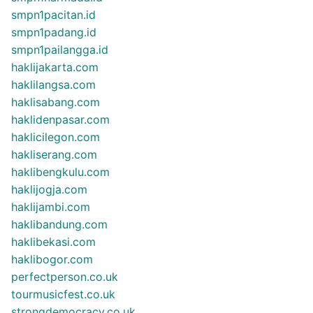
smpn1pacitan.id
smpn1padang.id
smpn1pailangga.id
haklijakarta.com
haklilangsa.com
haklisabang.com
haklidenpasar.com
haklicilegon.com
hakliserang.com
haklibengkulu.com
haklijogja.com
haklijambi.com
haklibandung.com
haklibekasi.com
haklibogor.com
perfectperson.co.uk
tourmusicfest.co.uk
strongdemocracy.co.uk