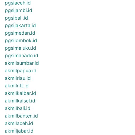
pgsiaceh.id
pgsijambi.id
pgsibali.id
pgsijakarta.id
pgsimedan.id
pgsilombok.id
pgsimaluku.id
pgsimanado.id
akmilsumbar.id
akmilpapua.id
akmilriau.id
akmilntt.id
akmilkalbar.id
akmilkalsel.id
akmilbali.id
akmilbanten.id
akmilaceh.id
akmiljabar.id