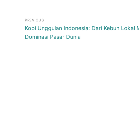
Navigasi
PREVIOUS
pos
Previous
Kopi Unggulan Indonesia: Dari Kebun Lokal 
post:
Dominasi Pasar Dunia