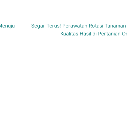
Next
Menuju
Segar Terus! Perawatan Rotasi Tanaman
post:
Kualitas Hasil di Pertanian O