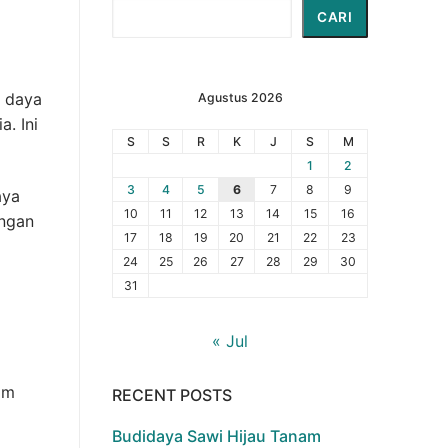
Cari
CARI
r daya
Agustus 2026
. Ini
S
S
R
K
J
S
M
1
2
3
4
5
6
7
8
9
aya
10
11
12
13
14
15
16
engan
17
18
19
20
21
22
23
24
25
26
27
28
29
30
31
« Jul
am
RECENT POSTS
Budidaya Sawi Hijau Tanam