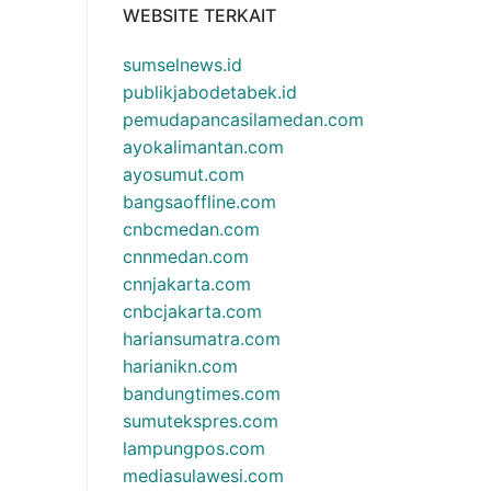
WEBSITE TERKAIT
sumselnews.id
publikjabodetabek.id
pemudapancasilamedan.com
ayokalimantan.com
ayosumut.com
bangsaoffline.com
cnbcmedan.com
cnnmedan.com
cnnjakarta.com
cnbcjakarta.com
hariansumatra.com
harianikn.com
bandungtimes.com
sumutekspres.com
lampungpos.com
mediasulawesi.com