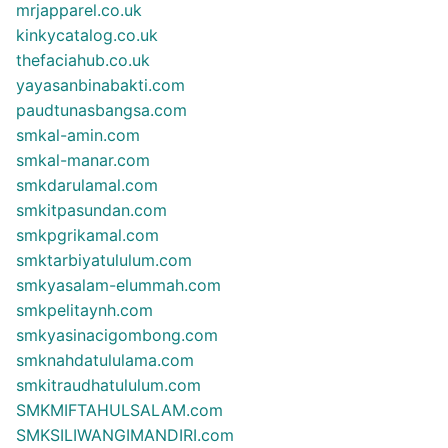
mrjapparel.co.uk
kinkycatalog.co.uk
thefaciahub.co.uk
yayasanbinabakti.com
paudtunasbangsa.com
smkal-amin.com
smkal-manar.com
smkdarulamal.com
smkitpasundan.com
smkpgrikamal.com
smktarbiyatululum.com
smkyasalam-elummah.com
smkpelitaynh.com
smkyasinacigombong.com
smknahdatululama.com
smkitraudhatululum.com
SMKMIFTAHULSALAM.com
SMKSILIWANGIMANDIRI.com