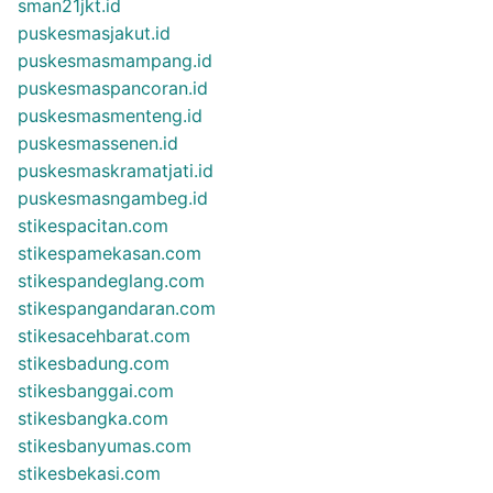
sman21jkt.id
puskesmasjakut.id
puskesmasmampang.id
puskesmaspancoran.id
puskesmasmenteng.id
puskesmassenen.id
puskesmaskramatjati.id
puskesmasngambeg.id
stikespacitan.com
stikespamekasan.com
stikespandeglang.com
stikespangandaran.com
stikesacehbarat.com
stikesbadung.com
stikesbanggai.com
stikesbangka.com
stikesbanyumas.com
stikesbekasi.com