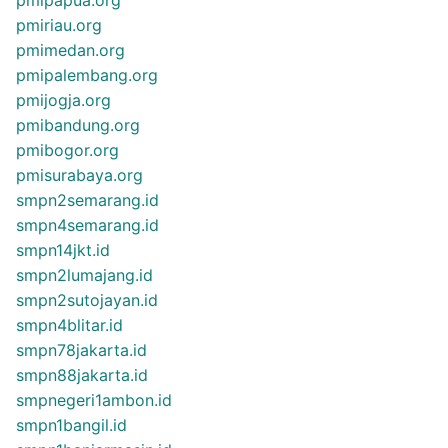
pmiriau.org
pmimedan.org
pmipalembang.org
pmijogja.org
pmibandung.org
pmibogor.org
pmisurabaya.org
smpn2semarang.id
smpn4semarang.id
smpn14jkt.id
smpn2lumajang.id
smpn2sutojayan.id
smpn4blitar.id
smpn78jakarta.id
smpn88jakarta.id
smpnegeri1ambon.id
smpn1bangil.id