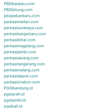
PBSIbaubau.com
PBSIbitung.com
pbsipekanbaru.com
perbasimedan.com
perbasisurabaya.com
perbasibanjarbaru.com
perbasiblitar.com
perbasimagelang.com
perbasijambi.com
perbasiserang.com
perbasitangerang.com
perbasimalang.com
perbasidepok.com
perbasicirebon.com
PGSIbandung.id
pgsiaceh.id
pgsijambi.id
pgsibali.id