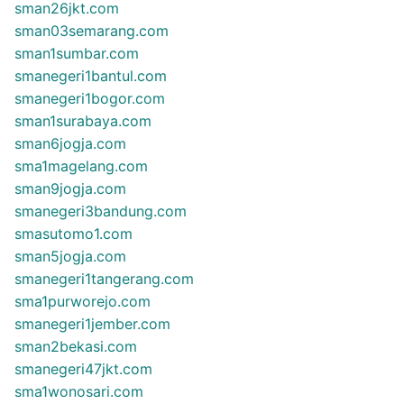
sman26jkt.com
sman03semarang.com
sman1sumbar.com
smanegeri1bantul.com
smanegeri1bogor.com
sman1surabaya.com
sman6jogja.com
sma1magelang.com
sman9jogja.com
smanegeri3bandung.com
smasutomo1.com
sman5jogja.com
smanegeri1tangerang.com
sma1purworejo.com
smanegeri1jember.com
sman2bekasi.com
smanegeri47jkt.com
sma1wonosari.com