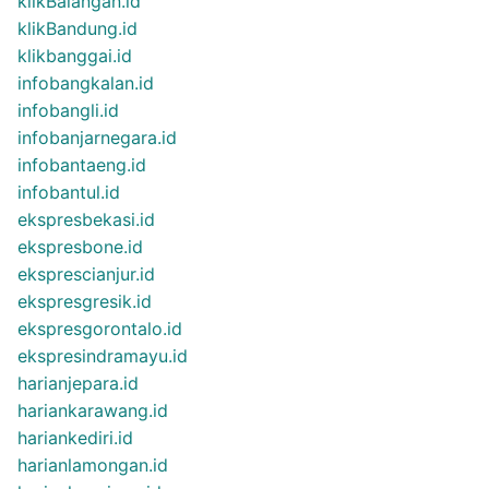
klikBalangan.id
klikBandung.id
klikbanggai.id
infobangkalan.id
infobangli.id
infobanjarnegara.id
infobantaeng.id
infobantul.id
ekspresbekasi.id
ekspresbone.id
eksprescianjur.id
ekspresgresik.id
ekspresgorontalo.id
ekspresindramayu.id
harianjepara.id
hariankarawang.id
hariankediri.id
harianlamongan.id