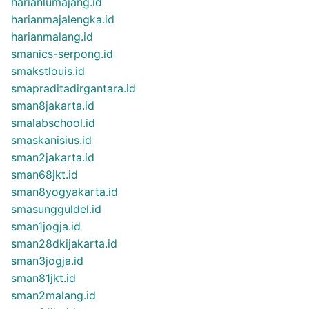
harianlumajang.id
harianmajalengka.id
harianmalang.id
smanics-serpong.id
smakstlouis.id
smapraditadirgantara.id
sman8jakarta.id
smalabschool.id
smaskanisius.id
sman2jakarta.id
sman68jkt.id
sman8yogyakarta.id
smasungguldel.id
sman1jogja.id
sman28dkijakarta.id
sman3jogja.id
sman81jkt.id
sman2malang.id