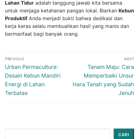
Lahan Tidur
adalah tanggung jawab kita bersama
untuk menjaga ketahanan pangan lokal. Biarkan
Kebun
Produktif
Anda menjadi bukti bahwa dedikasi dan
kerja keras selalu membuahkan hasil yang manis dan
bermanfaat bagi banyak orang.
Navigasi
PREVIOUS
NEXT
pos
Previous
Next
Urban Permaculture:
Tanam Maju: Cara
post:
post:
Desain Kebun Mandiri
Memperbaiki Unsur
Energi di Lahan
Hara Tanah yang Sudah
Terbatas
Jenuh
Cari
CARI