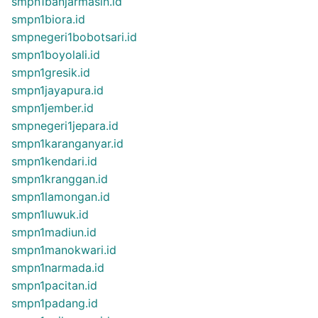
smpn1banjarmasin.id
smpn1biora.id
smpnegeri1bobotsari.id
smpn1boyolali.id
smpn1gresik.id
smpn1jayapura.id
smpn1jember.id
smpnegeri1jepara.id
smpn1karanganyar.id
smpn1kendari.id
smpn1kranggan.id
smpn1lamongan.id
smpn1luwuk.id
smpn1madiun.id
smpn1manokwari.id
smpn1narmada.id
smpn1pacitan.id
smpn1padang.id