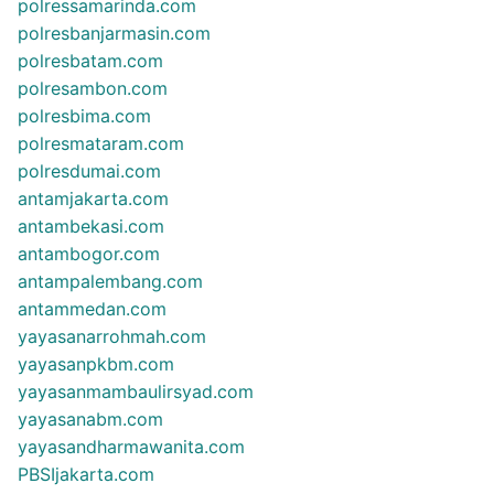
polressamarinda.com
polresbanjarmasin.com
polresbatam.com
polresambon.com
polresbima.com
polresmataram.com
polresdumai.com
antamjakarta.com
antambekasi.com
antambogor.com
antampalembang.com
antammedan.com
yayasanarrohmah.com
yayasanpkbm.com
yayasanmambaulirsyad.com
yayasanabm.com
yayasandharmawanita.com
PBSIjakarta.com