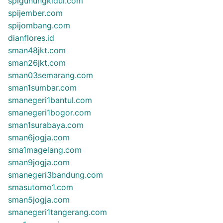
spigunungkidul.com
spijember.com
spijombang.com
dianflores.id
sman48jkt.com
sman26jkt.com
sman03semarang.com
sman1sumbar.com
smanegeri1bantul.com
smanegeri1bogor.com
sman1surabaya.com
sman6jogja.com
sma1magelang.com
sman9jogja.com
smanegeri3bandung.com
smasutomo1.com
sman5jogja.com
smanegeri1tangerang.com