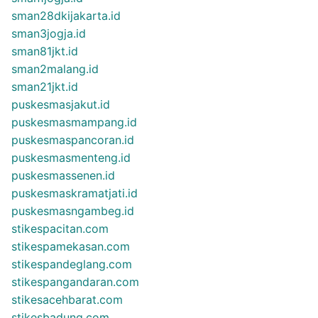
sman28dkijakarta.id
sman3jogja.id
sman81jkt.id
sman2malang.id
sman21jkt.id
puskesmasjakut.id
puskesmasmampang.id
puskesmaspancoran.id
puskesmasmenteng.id
puskesmassenen.id
puskesmaskramatjati.id
puskesmasngambeg.id
stikespacitan.com
stikespamekasan.com
stikespandeglang.com
stikespangandaran.com
stikesacehbarat.com
stikesbadung.com