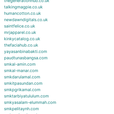
thegenerationhub.co.uk
talkingmagpie.co.uk
humancotton.co.uk
newdawndigitals.co.uk
saintfelice.co.uk
mrjapparel.co.uk
kinkycatalog.co.uk
thefaciahub.co.uk
yayasanbinabakti.com
paudtunasbangsa.com
smkal-amin.com
smkal-manar.com
smkdarulamal.com
smkitpasundan.com
smkpgrikamal.com
smktarbiyatululum.com
smkyasalam-elummah.com
smkpelitaynh.com