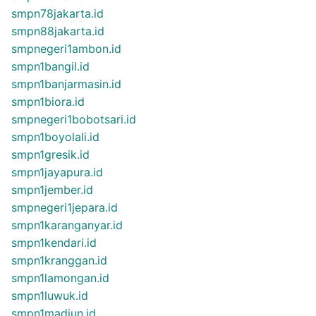
smpn78jakarta.id
smpn88jakarta.id
smpnegeri1ambon.id
smpn1bangil.id
smpn1banjarmasin.id
smpn1biora.id
smpnegeri1bobotsari.id
smpn1boyolali.id
smpn1gresik.id
smpn1jayapura.id
smpn1jember.id
smpnegeri1jepara.id
smpn1karanganyar.id
smpn1kendari.id
smpn1kranggan.id
smpn1lamongan.id
smpn1luwuk.id
smpn1madiun.id