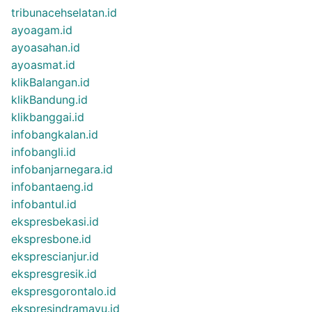
tribunacehselatan.id
ayoagam.id
ayoasahan.id
ayoasmat.id
klikBalangan.id
klikBandung.id
klikbanggai.id
infobangkalan.id
infobangli.id
infobanjarnegara.id
infobantaeng.id
infobantul.id
ekspresbekasi.id
ekspresbone.id
eksprescianjur.id
ekspresgresik.id
ekspresgorontalo.id
ekspresindramayu.id