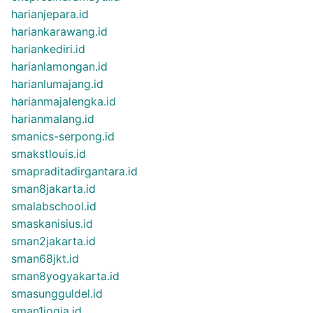
harianjepara.id
hariankarawang.id
hariankediri.id
harianlamongan.id
harianlumajang.id
harianmajalengka.id
harianmalang.id
smanics-serpong.id
smakstlouis.id
smapraditadirgantara.id
sman8jakarta.id
smalabschool.id
smaskanisius.id
sman2jakarta.id
sman68jkt.id
sman8yogyakarta.id
smasungguldel.id
sman1jogja.id