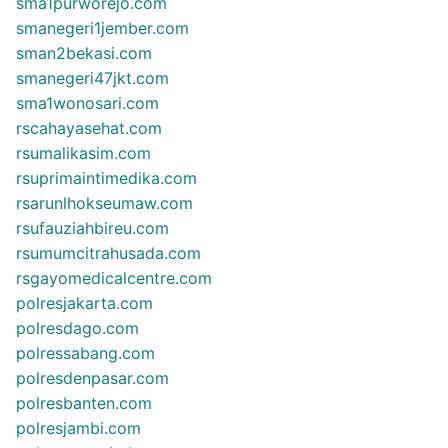
sma1purworejo.com
smanegeri1jember.com
sman2bekasi.com
smanegeri47jkt.com
sma1wonosari.com
rscahayasehat.com
rsumalikasim.com
rsuprimaintimedika.com
rsarunlhokseumaw.com
rsufauziahbireu.com
rsumumcitrahusada.com
rsgayomedicalcentre.com
polresjakarta.com
polresdago.com
polressabang.com
polresdenpasar.com
polresbanten.com
polresjambi.com