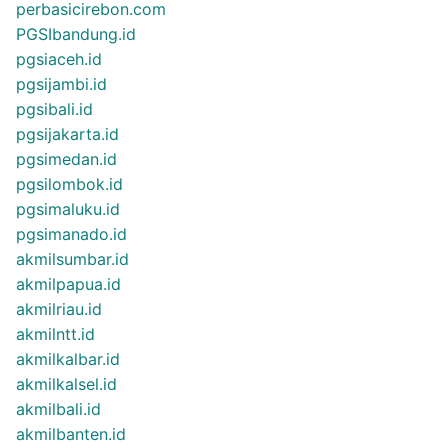
perbasicirebon.com
PGSIbandung.id
pgsiaceh.id
pgsijambi.id
pgsibali.id
pgsijakarta.id
pgsimedan.id
pgsilombok.id
pgsimaluku.id
pgsimanado.id
akmilsumbar.id
akmilpapua.id
akmilriau.id
akmilntt.id
akmilkalbar.id
akmilkalsel.id
akmilbali.id
akmilbanten.id